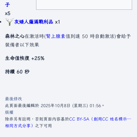
子
x5
灰矮人薩滿戰利品
x1
森林之心
在激活時(
腎上腺素
值到達 50 時自動激活)會給予
裝備者以下效果
生命值恢復 +25%
持續 60 秒
最後修改
此頁面最後編輯於 2025年10月8日 (星期三) 01:56。
版權
除非另有註明，否則頁面內容基於
CC BY-SA（創用CC 姓名標示─
相同方式分享）
之下可用