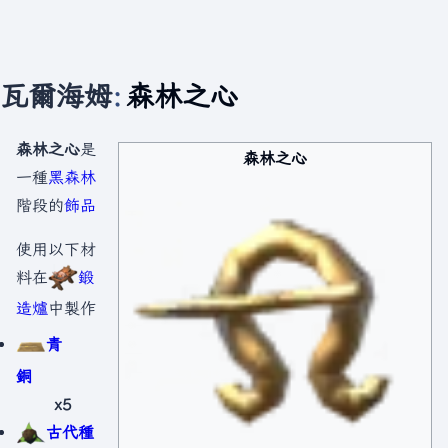
瓦爾海姆
:
森林之心
森林之心
是
森林之心
一種
黑森林
階段的
飾品
使用以下材
料在
鍛
造爐
中製作
青
銅
x5
古代種