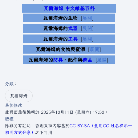
瓦爾海姆 中文維基百科
瓦爾海姆
的生物
展開
瓦爾海姆
的
武器
展開
瓦爾海姆
的
工具
展開
瓦爾海姆
的食物與蜜酒
展開
瓦爾海姆
的
防具
、配件與
飾品
展開
分類
：​
瓦爾海姆
最後修改
此頁面最後編輯於 2025年10月11日 (星期六) 17:50。
版權
除非另有註明，否則頁面內容基於
CC BY-SA（創用CC 姓名標示─
相同方式分享）
之下可用