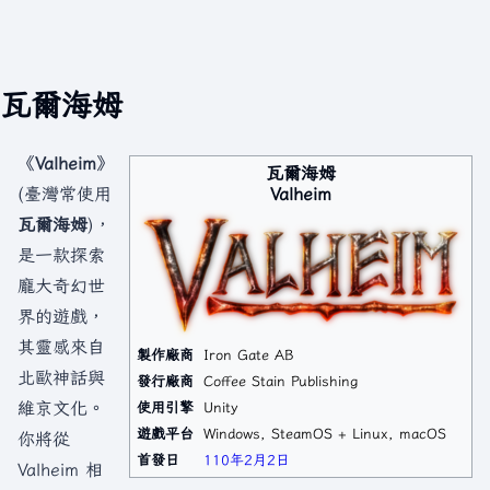
瓦爾海姆
《
Valheim
》
瓦爾海姆
Valheim
(臺灣常使用
瓦爾海姆
)，
是一款探索
龐大奇幻世
界的遊戲，
其靈感來自
製作廠商
Iron Gate AB
北歐神話與
發行廠商
Coffee Stain Publishing
維京文化。
使用引擎
Unity
遊戲平台
Windows, SteamOS + Linux, macOS
你將從
首發日
110年
2月2日
Valheim 相