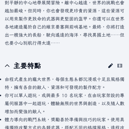
對平靜的中心地帶展開冒險。離中心越遠，世界的挑戰也會
越加嚴峻。但同時，你也會發現更珍貴的資源，這些資源可
以用來製作更致命的武器與更堅固的盔甲。你還可以在世界
各地建造屬於自己的維京要塞與前哨基地。最終，你將打造
出一艘強大的長船，駛向遙遠的海洋，尋找異國土地……但
也要小心別航行得太遠……
主要特點
由程式產生的龐大世界，每個生態系都沉浸感十足且風格獨
特，擁有各自的敵人、資源和可發現的製作配方。
你可以單人遊玩，或與最多 10 名玩家，在由玩家架設的專
屬伺服器中一起遊玩，體驗無限的世界與創造，以及隨人數
增加而變強的敵人。
體力導向的戰鬥系統，獎勵善於準備與技巧的玩家。使用具
備獨特攻擊方式的各類武器，搭配不同的格擋風格、遠程攻