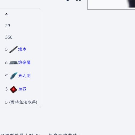
4
29
350
5
燼木
6
焰金屬
9
天之羽
3
血石
5 (暫時無法取得)