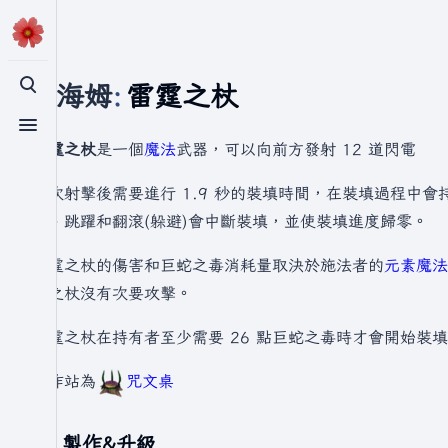
瓦爾海姆
:
雷霆之杖
切換搜尋
切換選單
雷霆之杖
是一個
魔法
武器，可以向前方發射 12 道閃電
每次射擊後需要進行 1.9 秒的裝填時間，在裝填過程中
步、跳躍和翻滾(躲避)會中斷裝填，並使裝填進度歸零。
雷霆之杖的傷害和巨蛇之毒消耗量取決於施法者的
元素魔法
霆之杖沒有次要攻擊。
雷霆之杖在持有者至少需要 26 點巨蛇之毒時才會開始裝填，
製作站為
咒文桌
製作&升級