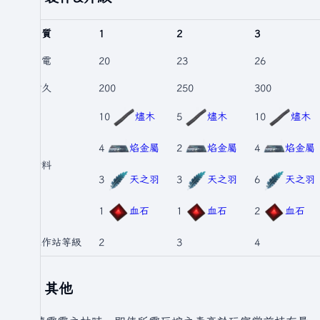
品質
1
2
3
閃電
20
23
26
耐久
200
250
300
10
燼木
5
燼木
10
燼木
4
焰金屬
2
焰金屬
4
焰金屬
材料
3
天之羽
3
天之羽
6
天之羽
1
血石
1
血石
2
血石
工作站等級
2
3
4
其他