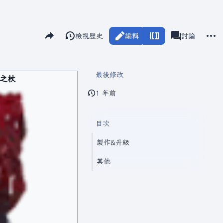
分享此頁面
更多
閱讀
檢視歷史
編輯
瓦爾海姆
討論
視圖
associated-pag
最後修改
之杖
1 年前
目次
製作&升級
其他