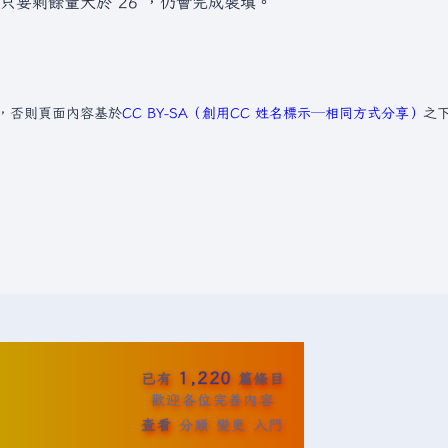
要剩餘量大於 26 ，仍會完成裝填。
，否則頁面內容基於
CC BY-SA（創用CC 姓名標示─相同方式分享）
之
1,220
已有
篇條目
歡迎各位完善內容
查看
分類
變更
入門