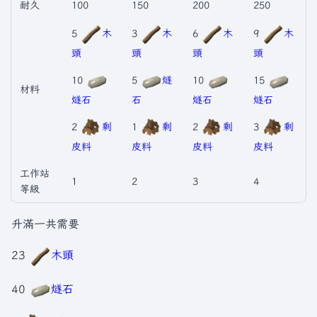
耐久
100
150
200
250
5
木
3
木
6
木
9
木
頭
頭
頭
頭
10
5
燧
10
15
材料
燧石
石
燧石
燧石
2
剩
1
剩
2
剩
3
剩
皮料
皮料
皮料
皮料
工作站
1
2
3
4
等級
升滿一共需要
23
木頭
40
燧石