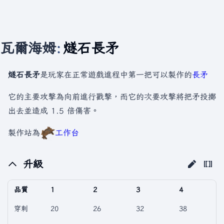
瓦爾海姆
:
燧石長矛
燧石長矛
是玩家在正常遊戲進程中第一把可以製作的
長矛
它的主要攻擊為向前進行戳擊，而它的次要攻擊將把矛投擲
出去並造成 1.5 倍傷害。
製作站為
工作台
升級
品質
1
2
3
4
穿刺
20
26
32
38