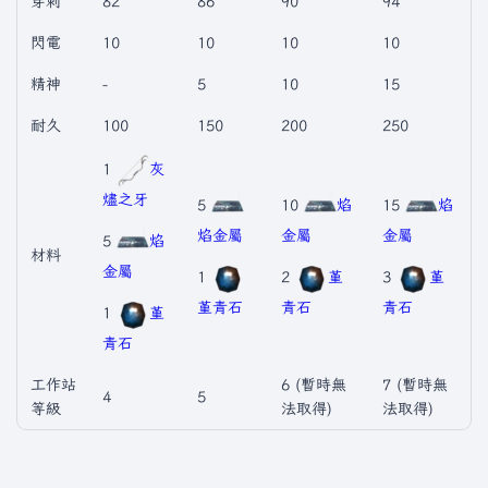
穿刺
82
86
90
94
閃電
10
10
10
10
精神
-
5
10
15
耐久
100
150
200
250
1
灰
燼之牙
5
10
焰
15
焰
焰金屬
金屬
金屬
5
焰
材料
金屬
1
2
堇
3
堇
堇青石
青石
青石
1
堇
青石
工作站
6 (暫時無
7 (暫時無
4
5
等級
法取得)
法取得)