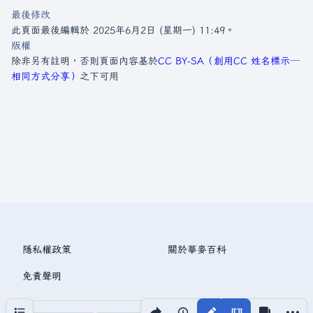
最後修改
此頁面最後編輯於 2025年6月2日 (星期一) 11:49。
版權
除非另有註明，否則頁面內容基於
CC BY-SA（創用CC 姓名標示─
相同方式分享）
之下可用
隱私權政策
關於華麥百科
免責聲明
分享此頁面
更多操
目次
視圖
associated