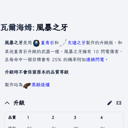
瓦爾海姆
:
風暴之牙
風暴之牙
是用
堇青石
和
灰燼之牙
製作的升級版，和
其他堇青石升級的武器一樣，風暴之牙擁有 10 閃電傷害，
且每命中一個目標會有 25% 的機率附加
連鎖閃電
。
升級時不會保留原本的品質等級
製作站為
黑鍛造爐
升級
品質
1
2
3
4