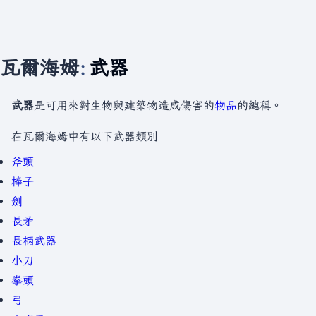
瓦爾海姆
:
武器
武器
是可用來對生物與建築物造成傷害的
物品
的總稱。
在瓦爾海姆中有以下武器類別
斧頭
棒子
劍
長矛
長柄武器
小刀
拳頭
弓