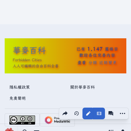
華麥百科
1,147
已有
篇條目
歡迎各位完善內容
Forbidden Cities
查看
分類
近期變更
人人可編輯的自由百科全書
隱私權政策
關於華麥百科
免責聲明
分享此頁面
更多操
視圖
associated