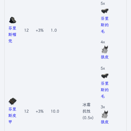
5x
芬里
斯的
芬里
12
+3%
1.0
毛
斯帽
兜
4x
狼皮
5x
芬里
斯的
毛
冰霜
3x
芬里
12
+3%
10.0
抗性
斯皮
(0.5x)
甲
狼皮