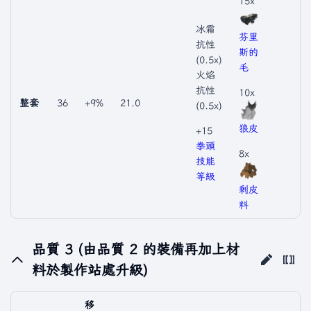
15x
冰霜
芬里
抗性
斯的
(0.5x)
毛
火焰
抗性
10x
整套
36
+9%
21.0
(0.5x)
狼皮
+15
拳頭
8x
技能
等級
剩皮
料
品質 3 (由品質 2 的裝備再加上材
料於製作站處升級)
移