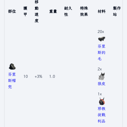
移
護
動
耐久
特殊
製作
部位
重量
材料
甲
速
性
效果
站
度
20x
芬里
斯的
毛
2x
芬里
10
+3%
1.0
斯帽
狼皮
兜
1x
邪教
徒戰
利品