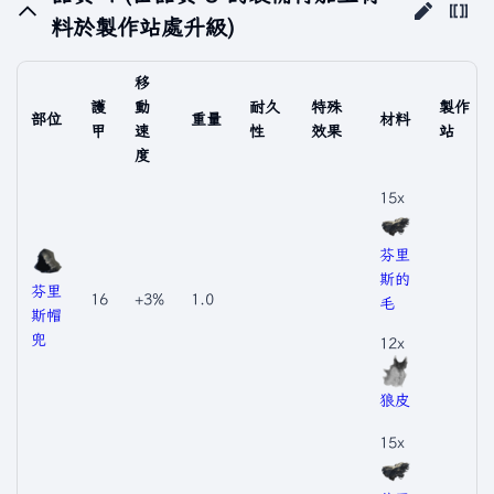
料於製作站處升級)
移
護
動
耐久
特殊
製作
部位
重量
材料
甲
速
性
效果
站
度
15x
芬里
斯的
芬里
16
+3%
1.0
毛
斯帽
兜
12x
狼皮
15x