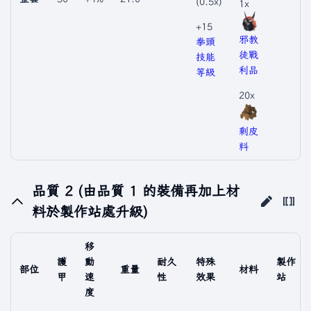
(0.5x)
1x
+15
邪教
拳頭
徒戰
技能
利品
等級
20x
剩皮
料
品質 2 (由品質 1 的裝備再加上材
料於製作站處升級)
移
護
動
耐久
特殊
製作
部位
重量
材料
甲
速
性
效果
站
度