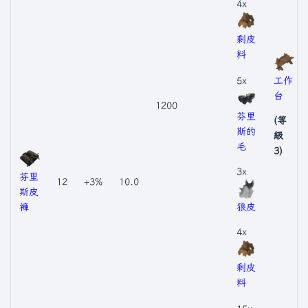
4x
剩皮
料
5x
工作
台
1200
芬里
(等
斯的
級
毛
3)
3x
芬里
12
+3%
10.0
斯皮
褲
狼皮
4x
剩皮
料