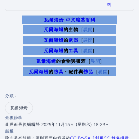
料
瓦爾海姆 中文維基百科
瓦爾海姆
的生物
展開
瓦爾海姆
的
武器
展開
瓦爾海姆
的
工具
展開
瓦爾海姆
的食物與蜜酒
展開
瓦爾海姆
的
防具
、配件與
飾品
展開
分類
：​
瓦爾海姆
最後修改
此頁面最後編輯於 2025年11月15日 (星期六) 18:29。
版權
除非另有註明，否則頁面內容基於
CC BY-SA（創用CC 姓名標示─