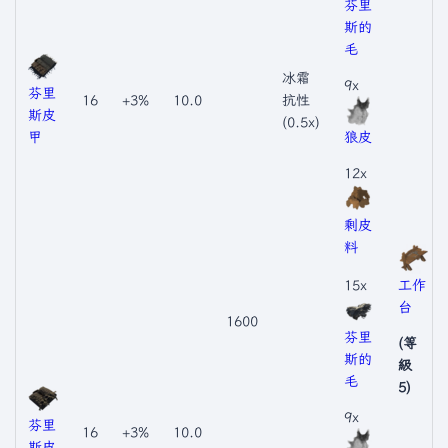
芬里
斯的
毛
冰霜
9x
芬里
16
+3%
10.0
抗性
斯皮
(0.5x)
甲
狼皮
12x
剩皮
料
15x
工作
台
1600
芬里
(等
斯的
級
毛
5)
9x
芬里
16
+3%
10.0
斯皮