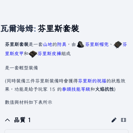
瓦爾海姆
:
芬里斯套裝
芬里斯套裝
是一套
山地
的
防具
，由
芬里斯帽兜
、
芬
里斯皮甲
和
芬里斯皮褲
組成
是一套輕型裝備
(同時裝備三件芬里斯裝備時會獲得
芬里斯的祝福
的狀態效
果，功能是給予玩家 15 的
拳頭技能等級
和
火焰抗性
)
數值與材料如下表所示
品質 1