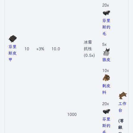
20x
芬里
斯的
毛
冰霜
5x
芬里
10
+3%
10.0
抗性
斯皮
(0.5x)
甲
狼皮
10x
剩皮
料
20x
工作
台
1000
芬里
(等
斯的
級
毛