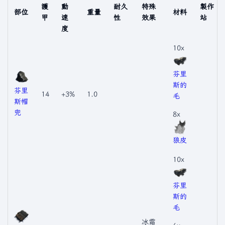
護
動
耐久
特殊
製作
部位
重量
材料
甲
速
性
效果
站
度
10x
芬里
斯的
芬里
14
+3%
1.0
毛
斯帽
兜
8x
狼皮
10x
芬里
斯的
毛
冰霜