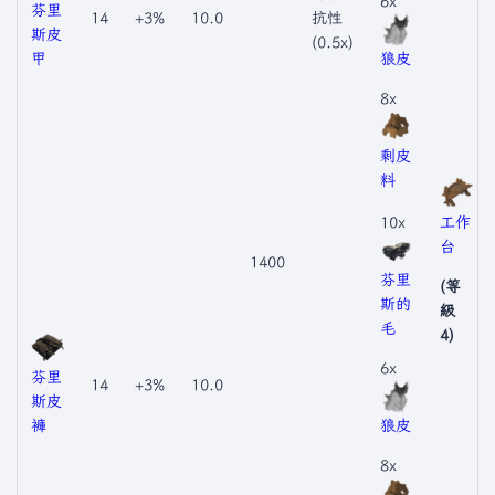
6x
芬里
14
+3%
10.0
抗性
斯皮
(0.5x)
甲
狼皮
8x
剩皮
料
10x
工作
台
1400
芬里
(等
斯的
級
毛
4)
6x
芬里
14
+3%
10.0
斯皮
褲
狼皮
8x