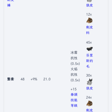
褲
狼皮
12x
剩皮
料
45x
冰霜
芬里
抗性
斯的
(0.5x)
毛
火焰
抗性
30x
整套
48
+9%
21.0
(0.5x)
狼皮
+15
拳頭
24x
技能
等級
剩皮