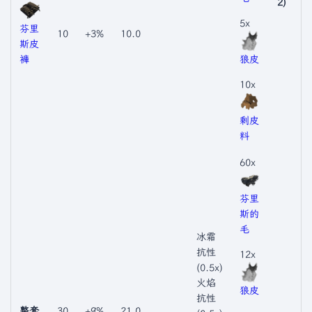
2)
5x
芬里
10
+3%
10.0
斯皮
褲
狼皮
10x
剩皮
料
60x
芬里
斯的
毛
冰霜
抗性
12x
(0.5x)
火焰
狼皮
抗性
整套
30
+9%
21.0