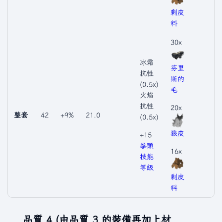
剩皮
料
30x
冰霜
芬里
抗性
斯的
(0.5x)
毛
火焰
抗性
20x
整套
42
+9%
21.0
(0.5x)
狼皮
+15
拳頭
16x
技能
等級
剩皮
料
品質 4 (由品質 3 的裝備再加上材