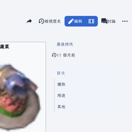
分享此頁面
更多
閱讀
檢視歷史
編輯
瓦爾海姆
討論
視圖
associated-pag
最後修改
蔬菜
11 個月前
目次
獲取
用途
其他