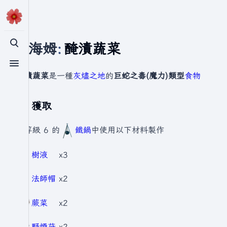
瓦爾海姆
:
醃漬蔬菜
切換搜尋
切換選單
醃漬蔬菜
是一種
灰燼之地
的
巨蛇之毒(魔力)類型
食物
獲取
在等級 6 的
鐵鍋
中使用以下材料製作
樹液
x3
法師帽
x2
蕨菜
x2
野煙菇
x2