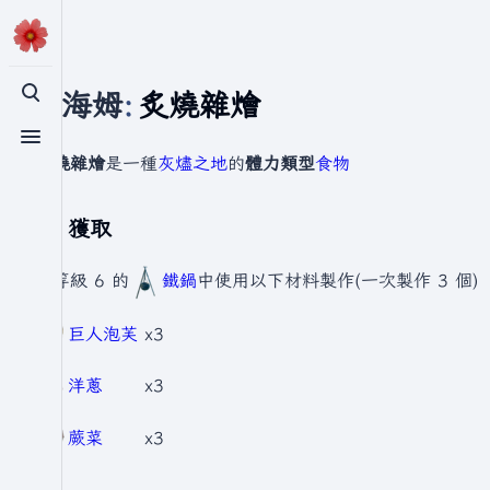
瓦爾海姆
:
炙燒雜燴
切換搜尋
切換選單
炙燒雜燴
是一種
灰燼之地
的
體力類型
食物
獲取
在等級 6 的
鐵鍋
中使用以下材料製作(一次製作 3 個)
巨人泡芙
x3
洋蔥
x3
蕨菜
x3