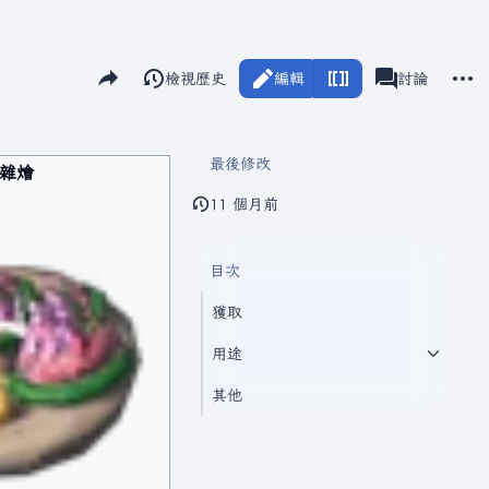
分享此頁面
更多
閱讀
檢視歷史
編輯
瓦爾海姆
討論
視圖
associated-pag
最後修改
雜燴
11 個月前
目次
獲取
用途
其他