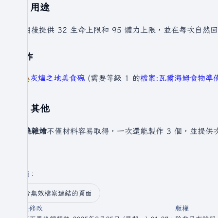
用途
食用後提供 32 生命上限和 95 體力上限，並在每次自然回
製作
灰燼之地美食碗
(需要等級 1 的
檔案:瓦爾海姆食物準備
其他
炙燒雜燴
不僅材料容易取得，一次還能製作 3 個，並提供
分類
：​
含無效檔案連結的頁面
最後修改
版權