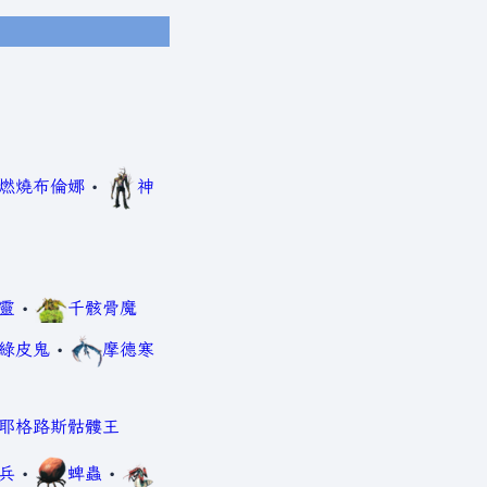
燃燒布倫娜
•
神
靈
•
千骸骨魔
綠皮鬼
•
摩德寒
耶格路斯骷髏王
兵
•
蜱蟲
•