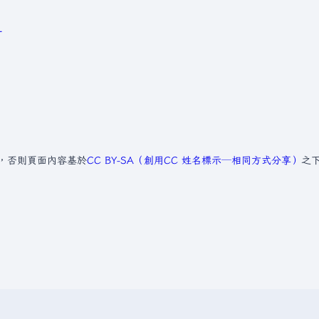
丁
，否則頁面內容基於
CC BY-SA（創用CC 姓名標示─相同方式分享）
之