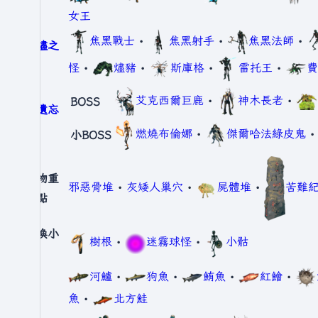
地
女王
焦黑戰士
•
焦黑射手
•
焦黑法師
•
灰燼之
地
怪
•
燼豬
•
斯庫格
•
雷托王
•
費
艾克西爾巨鹿
•
神木長老
•
BOSS
被遺忘
者
燃燒布倫娜
•
傑爾哈法綠皮鬼
小BOSS
怪物重
邪惡骨堆
•
灰矮人巢穴
•
屍體堆
•
苦難
生點
召喚小
樹根
•
迷霧球怪
•
小骷
怪
河鱸
•
狗魚
•
鮪魚
•
紅鱠
•
魚
魚
•
北方鮭