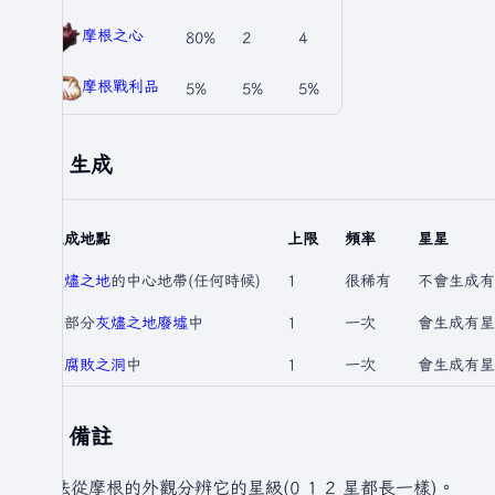
摩根之心
80%
2
4
摩根戰利品
5%
5%
5%
生成
生成地點
上限
頻率
星星
灰燼之地
的中心地帶(任何時候)
1
很稀有
不會生成有
在部分
灰燼之地廢墟
中
1
一次
會生成有星
在
腐敗之洞
中
1
一次
會生成有星
備註
無法從摩根的外觀分辨它的星級(0 1 2 星都長一樣)。