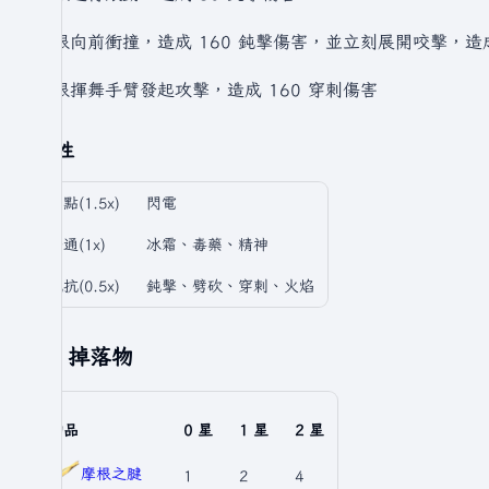
摩根向前衝撞，造成 160 鈍擊傷害，並立刻展開咬擊，造成
摩根揮舞手臂發起攻擊，造成 160 穿刺傷害
抗性
弱點(1.5x)
閃電
普通(1x)
冰霜、毒藥、精神
抵抗(0.5x)
鈍擊、劈砍、穿刺、火焰
掉落物
物品
0 星
1 星
2 星
摩根之腱
1
2
4