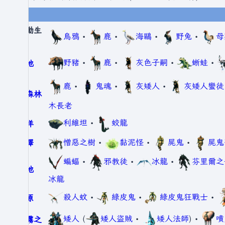
被動生
烏鴉
•
鹿
•
海鷗
•
野兔
•
母
物
野豬
•
鹿
•
灰色子嗣
•
蜥蛙
•
草地
鹿
•
鬼魂
•
灰矮人
•
灰矮人蠻徒
黑森林
木長老
利維坦
•
蛟龍
海洋
憎惡之樹
•
黏泥怪
•
屍鬼
•
屍鬼
沼澤
蝙蝠
•
邪教徒
•
冰龍
•
芬里爾之
山地
冰龍
殺人蚊
•
綠皮鬼
•
綠皮鬼狂戰士
•
平原
矮人
(
矮人盜賊
•
矮人法師
) •
噴
迷霧之