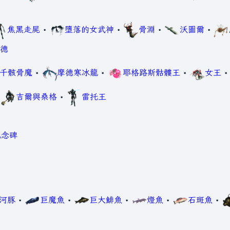
焦黑走屍
•
墮落的女武神
•
骨淵
•
沃圖爾
•
德
千骸骨魔
•
摩德寒冰龍
•
耶格路斯骷髏王
•
女王
•
吉爾與桑格
•
雷托王
紀念碑
河豚
•
巨魔魚
•
巨大鯡魚
•
燈魚
•
石斑魚
•