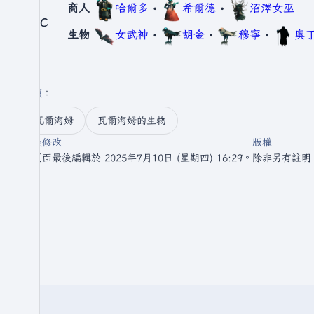
商人
哈爾多
•
希爾德
•
沼澤女巫
NPC
生物
女武神
•
胡金
•
穆寧
•
奧
分類
：​
瓦爾海姆
瓦爾海姆的生物
最後修改
版權
此頁面最後編輯於 2025年7月10日 (星期四) 16:29。
除非另有註明