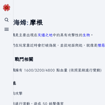
瓦爾海姆
:
摩根
切換搜尋
切換選單
摩根
是主要出現在
灰燼之地
中的具有攻擊性的
生物
。
它們在玩家靠近時會打破偽裝，並從地面爬起，就像是
憎惡
戰鬥相關
摩根
擁有 1600/3200/4800 點血量 (依照星級進行變動)
技能
近戰攻擊
摩根進行滾動，造成 50 鈍擊傷害