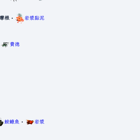
摩根
•
岩漿黏泥
•
費德
鮟鱇魚
•
岩漿