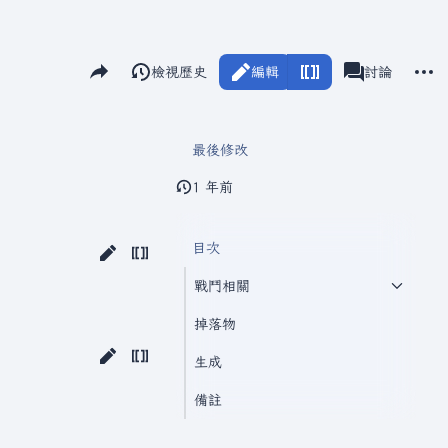
分享此頁面
更多
閱讀
檢視歷史
編輯
瓦爾海姆
討論
視圖
associated-pag
最後修改
1 年前
目次
戰鬥相關
掉落物
生成
備註