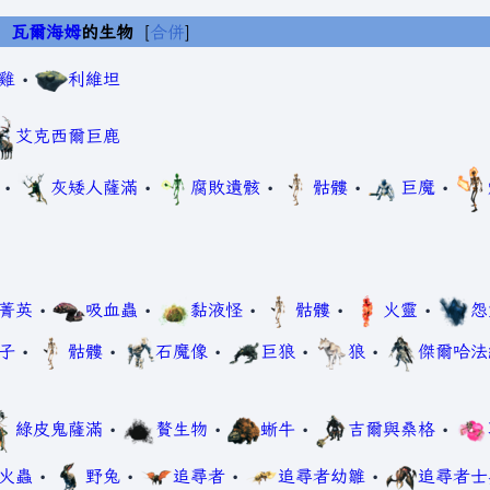
瓦爾海姆
的生物
合併
雞
•
利維坦
艾克西爾巨鹿
•
灰矮人薩滿
•
腐敗遺骸
•
骷髏
•
巨魔
•
菁英
•
吸血蟲
•
黏液怪
•
骷髏
•
火靈
•
怨
子
•
骷髏
•
石魔像
•
巨狼
•
狼
•
傑爾哈法
綠皮鬼薩滿
•
贅生物
•
蜥牛
•
吉爾與桑格
•
火蟲
•
野兔
•
追尋者
•
追尋者幼雛
•
追尋者士