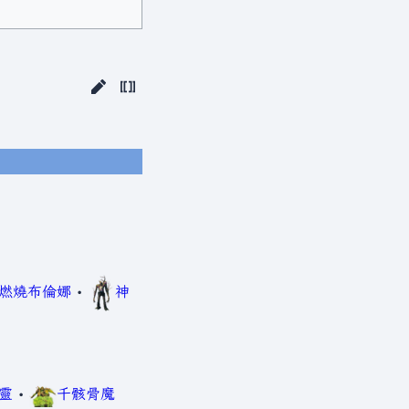
燃燒布倫娜
•
神
靈
•
千骸骨魔