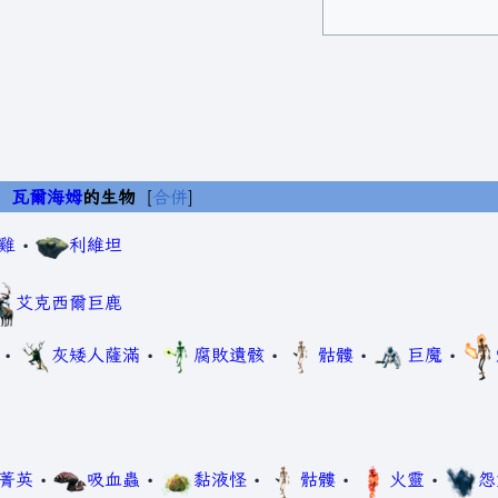
瓦爾海姆
的生物
合併
雞
•
利維坦
艾克西爾巨鹿
•
灰矮人薩滿
•
腐敗遺骸
•
骷髏
•
巨魔
•
菁英
•
吸血蟲
•
黏液怪
•
骷髏
•
火靈
•
怨