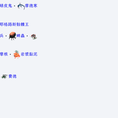
綠皮鬼
•
摩德寒
耶格路斯骷髏王
兵
•
蜱蟲
•
摩根
•
岩漿黏泥
•
費德