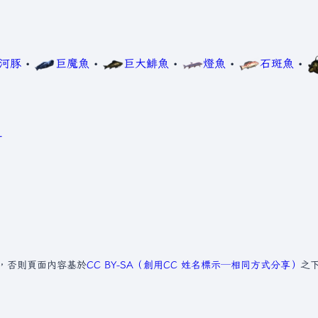
河豚
•
巨魔魚
•
巨大鯡魚
•
燈魚
•
石斑魚
•
丁
，否則頁面內容基於
CC BY-SA（創用CC 姓名標示─相同方式分享）
之