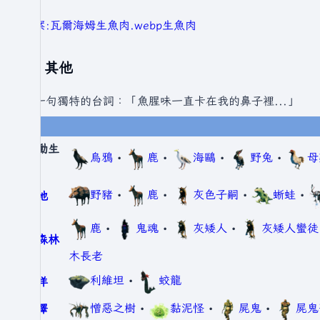
檔案:瓦爾海姆生魚肉.webp
生魚肉
其他
有一句獨特的台詞：「魚腥味一直卡在我的鼻子裡...」
被動生
烏鴉
•
鹿
•
海鷗
•
野兔
•
母
物
野豬
•
鹿
•
灰色子嗣
•
蜥蛙
•
草地
鹿
•
鬼魂
•
灰矮人
•
灰矮人蠻徒
黑森林
木長老
利維坦
•
蛟龍
海洋
憎惡之樹
•
黏泥怪
•
屍鬼
•
屍鬼
沼澤