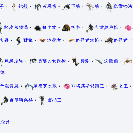
子
•
骷髏
•
石魔像
•
巨狼
•
狼
•
傑爾哈法
綠皮鬼薩滿
•
贅生物
•
蜥牛
•
吉爾與桑格
•
火蟲
•
野兔
•
追尋者
•
追尋者幼雛
•
追尋者士
焦黑走屍
•
墮落的女武神
•
骨淵
•
沃圖爾
•
德
千骸骨魔
•
摩德寒冰龍
•
耶格路斯骷髏王
•
女王
•
吉爾與桑格
•
雷托王
紀念碑