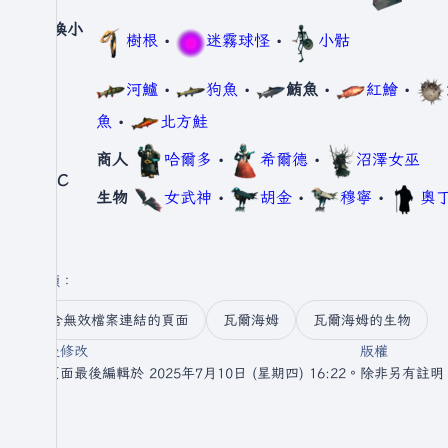
召喚小
樹根
•
迷霧球怪
•
小骷
怪
河鱸
•
狗魚
•
鮪魚
•
紅鱠
•
魚
魚
•
北方鮭
商人
哈爾多
•
希爾德
•
沼澤女巫
NPC
生物
女武神
•
胡金
•
穆寧
•
奧
分類
：​
含無效檔案連結的頁面
瓦爾海姆
瓦爾海姆的生物
最後修改
版權
此頁面最後編輯於 2025年7月10日 (星期四) 16:22。
除非另有註明