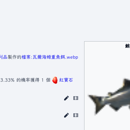
鮪
利品
製作的
檔案:瓦爾海姆重魚餌.webp
 3.33% 的機率獲得 1 個
紅寶石