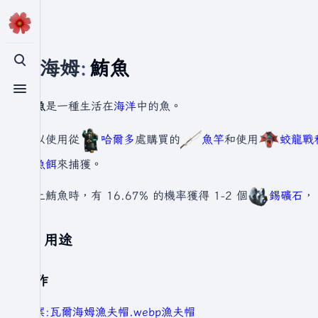
瓦爾海姆
:
鮪魚
切換搜尋
切換選單
鮪魚
是一種生活在
海洋
中的魚。
可以使用從
哈爾多
處購買的
魚竿
和使用
蛟龍戰
重魚餌
來捕獲。
釣上鮪魚時，有 16.67% 的機率獲得 1-2 個
錫礦石
，
用途
製作
檔案:瓦爾海姆漁夫帽.webp
漁夫帽