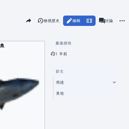
分享此頁面
更多
閱讀
檢視歷史
編輯
瓦爾海姆
討論
視圖
associated-pag
最後修改
魚
1 年前
目次
用途
其他