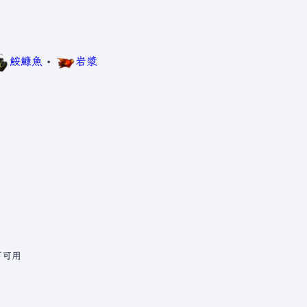
鮟鱇魚
•
岩漿
下可用