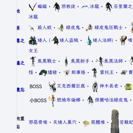
蝙蝠
•
邪教徒
•
冰龍
•
芬里爾之
山地
冰龍
殺人蚊
•
綠皮鬼
•
綠皮鬼狂戰士
•
平原
矮人
(
矮人盜賊
•
矮人法師
) •
噴
迷霧之
地
女王
焦黑戰士
•
焦黑射手
•
焦黑法師
•
灰燼之
地
怪
•
燼豬
•
斯庫格
•
雷托王
•
費
艾克西爾巨鹿
•
神木長老
•
BOSS
被遺忘
者
燃燒布倫娜
•
傑爾哈法綠皮鬼
小BOSS
怪物重
邪惡骨堆
•
灰矮人巢穴
•
屍體堆
•
苦難
生點