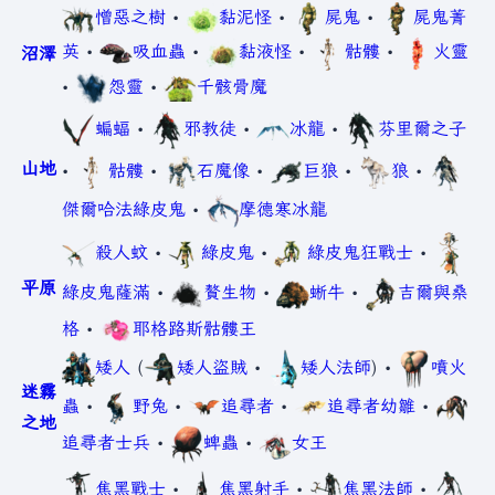
憎惡之樹
•
黏泥怪
•
屍鬼
•
屍鬼菁
英
•
吸血蟲
•
黏液怪
•
骷髏
•
火靈
沼澤
•
怨靈
•
千骸骨魔
蝙蝠
•
邪教徒
•
冰龍
•
芬里爾之子
山地
•
骷髏
•
石魔像
•
巨狼
•
狼
•
傑爾哈法綠皮鬼
•
摩德寒冰龍
殺人蚊
•
綠皮鬼
•
綠皮鬼狂戰士
•
平原
綠皮鬼薩滿
•
贅生物
•
蜥牛
•
吉爾與桑
格
•
耶格路斯骷髏王
矮人
(
矮人盜賊
•
矮人法師
) •
噴火
迷霧
蟲
•
野兔
•
追尋者
•
追尋者幼雛
•
之地
追尋者士兵
•
蜱蟲
•
女王
焦黑戰士
•
焦黑射手
•
焦黑法師
•