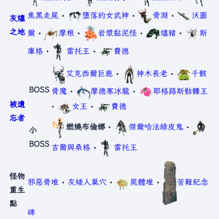
焦黑走屍
•
墮落的女武神
•
骨淵
•
沃圖
灰燼
之地
爾
•
摩根
•
岩漿黏泥怪
•
燼豬
•
斯
庫格
•
雷托王
•
費德
艾克西爾巨鹿
•
神木長老
•
千骸
BOSS
骨魔
•
摩德寒冰龍
•
耶格路斯骷髏王
被遺
•
女王
•
費德
忘者
燃燒布倫娜
•
傑爾哈法綠皮鬼
•
小
BOSS
吉爾與桑格
•
雷托王
怪物
邪惡骨堆
•
灰矮人巢穴
•
屍體堆
•
苦難紀念
重生
點
碑