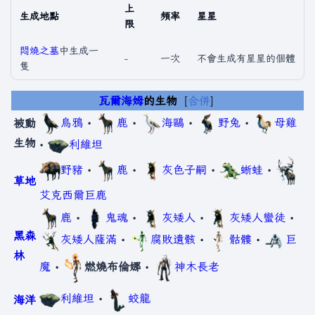
上
生成地點
頻率
星星
限
悶燒之墓
中生成一
-
一次
不會生成有星星的個體
隻
瓦爾海姆
的生物
合併
烏鴉
•
鹿
•
海鷗
•
野兔
•
母雞
被動
生物
•
利維坦
野豬
•
鹿
•
灰色子嗣
•
蜥蛙
•
草地
艾克西爾巨鹿
鹿
•
鬼魂
•
灰矮人
•
灰矮人蠻徒
•
黑森
灰矮人薩滿
•
腐敗遺骸
•
骷髏
•
巨
林
魔
•
燃燒布倫娜
•
神木長老
利維坦
•
蛟龍
海洋