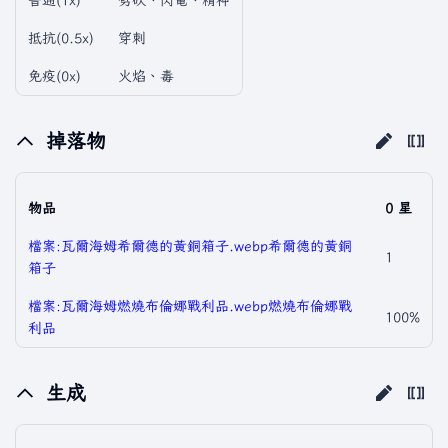
普通(1x)
劈砍、閃電、精神
抵抗(0.5x)
穿刺
免疫(0x)
火焰、毒
掉落物
物品
0 星
檔案:瓦爾海姆希爾德的黃銅箱子.webp
希爾德的黃銅
1
箱子
檔案:瓦爾海姆燃燒布倫娜戰利品.webp
燃燒布倫娜戰
100%
利品
生成