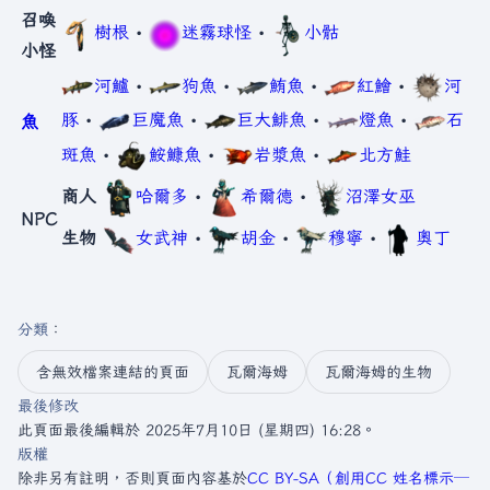
召喚
樹根
•
迷霧球怪
•
小骷
小怪
河鱸
•
狗魚
•
鮪魚
•
紅鱠
•
河
豚
•
巨魔魚
•
巨大鯡魚
•
燈魚
•
石
魚
斑魚
•
鮟鱇魚
•
岩漿魚
•
北方鮭
商人
哈爾多
•
希爾德
•
沼澤女巫
NPC
生物
女武神
•
胡金
•
穆寧
•
奧丁
分類
：​
含無效檔案連結的頁面
瓦爾海姆
瓦爾海姆的生物
最後修改
此頁面最後編輯於 2025年7月10日 (星期四) 16:28。
版權
除非另有註明，否則頁面內容基於
CC BY-SA（創用CC 姓名標示─