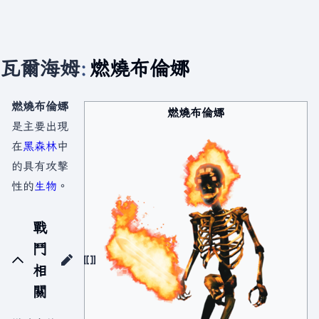
瓦爾海姆
:
燃燒布倫娜
燃燒布倫娜
燃燒布倫娜
是主要出現
在
黑森林
中
的具有攻擊
性的
生物
。
戰
鬥
相
關