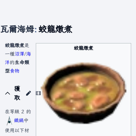
瓦爾海姆
:
蛟龍燉煮
蛟龍燉煮
是
蛟龍燉煮
一種
沼澤
/
海
洋
的
生命類
型
食物
獲
取
在等級 2 的
鐵鍋
中
使用以下材