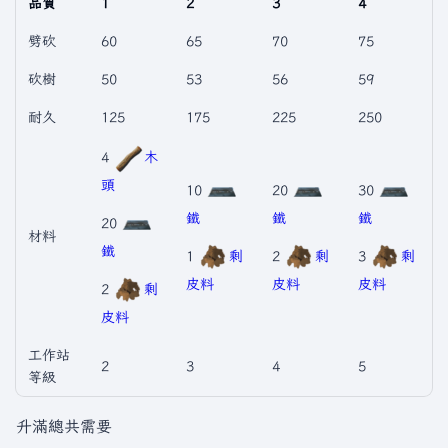
品質
1
2
3
4
劈砍
60
65
70
75
砍樹
50
53
56
59
耐久
125
175
225
250
4
木
頭
10
20
30
鐵
鐵
鐵
20
材料
鐵
1
剩
2
剩
3
剩
皮料
皮料
皮料
2
剩
皮料
工作站
2
3
4
5
等級
升滿總共需要