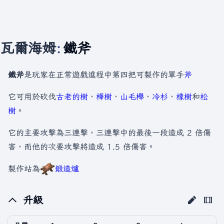
瓦爾海姆
:
鐵斧
鐵斧
是玩家在正常遊戲進程中第四把可製作的單手
斧
它可用於砍伐
古老的樹
、
樺樹
、
山毛櫸
、
冷杉
、
橡樹
和
松
樹
。
它的主要攻擊為三連擊，三連擊中的最後一段造成 2 倍傷
害，而他的次要攻擊將造成 1.5 倍傷害。
製作站為
鍛造爐
升級