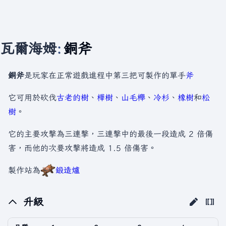
瓦爾海姆
:
銅斧
銅斧
是玩家在正常遊戲進程中第三把可製作的單手
斧
它可用於砍伐
古老的樹
、
樺樹
、
山毛櫸
、
冷杉
、
橡樹
和
松
樹
。
它的主要攻擊為三連擊，三連擊中的最後一段造成 2 倍傷
害，而他的次要攻擊將造成 1.5 倍傷害。
製作站為
鍛造爐
升級