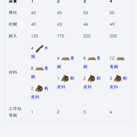
品質
1
2
3
4
劈砍
40
45
50
55
砍樹
40
43
46
49
耐久
125
175
225
250
4
木
頭
4
青
8
青
12
銅
銅
青銅
8
青
材料
銅
1
剩
2
剩
3
剩
皮料
皮料
皮料
2
剩
皮料
工作站
1
2
3
4
等級