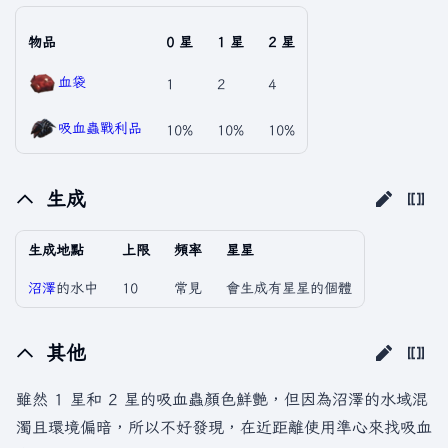
物品
0 星
1 星
2 星
血袋
1
2
4
吸血蟲戰利品
10%
10%
10%
生成
生成地點
上限
頻率
星星
沼澤
的水中
10
常見
會生成有星星的個體
其他
雖然 1 星和 2 星的吸血蟲顏色鮮艷，但因為沼澤的水域混
濁且環境偏暗，所以不好發現，在近距離使用準心來找吸血