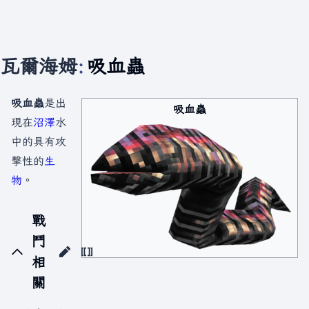
瓦爾海姆
:
吸血蟲
吸血蟲
是出
吸血蟲
現在
沼澤
水
中的具有攻
擊性的
生
物
。
戰
鬥
相
關