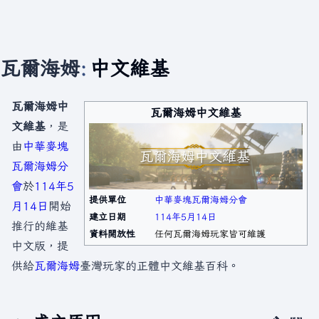
瓦爾海姆
:
中文維基
瓦爾海姆中
瓦爾海姆中文維基
文維基
，是
由
中華麥塊
瓦爾海姆分
會
於
114年
5
提供單位
中華麥塊
瓦爾海姆分會
月14日
開始
建立日期
114年
5月14日
推行的維基
資料開放性
任何瓦爾海姆玩家皆可維護
中文版，提
供給
瓦爾海姆
臺灣玩家的正體中文維基百科。