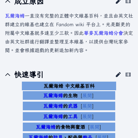
成立原因
瓦爾海姆
一直沒有完整的正體中文維基百科，並且由英文社
群建立的維基也建立在 Fandom wiki 平台上。光是斷更的
附屬中文維基就多達至少三款。因此
華麥瓦爾海姆分會
決定
由英文社群進行翻譯並整理至本維基，以提供台灣玩家參
閱。並會根據遊戲的更新追加新內容。
快速導引
瓦爾海姆 中文維基百科
瓦爾海姆
的生物
展開
瓦爾海姆
的
武器
展開
瓦爾海姆
的
工具
展開
瓦爾海姆
的食物與蜜酒
展開
瓦爾海姆
的
防具
、配件與
飾品
展開