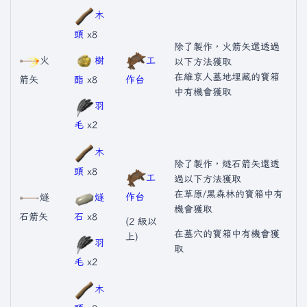
木
頭
x8
除了製作，火箭矢還透過
火
樹
工
以下方法獲取
在維京人墓地埋藏的寶箱
箭矢
酯
x8
作台
中有機會獲取
羽
毛
x2
木
除了製作，燧石箭矢還透
頭
x8
工
過以下方法獲取
在草原/黑森林的寶箱中有
作台
燧
燧
機會獲取
石箭矢
石
x8
(2 級以
在墓穴的寶箱中有機會獲
上)
羽
取
毛
x2
木