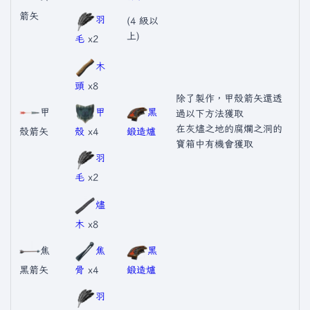
箭矢
羽
(4 級以
上)
毛
x2
木
頭
x8
除了製作，甲殼箭矢還透
甲
甲
黑
過以下方法獲取
在灰燼之地的腐爛之洞的
殼箭矢
殼
x4
鍛造爐
寶箱中有機會獲取
羽
毛
x2
燼
木
x8
焦
焦
黑
黑箭矢
骨
x4
鍛造爐
羽