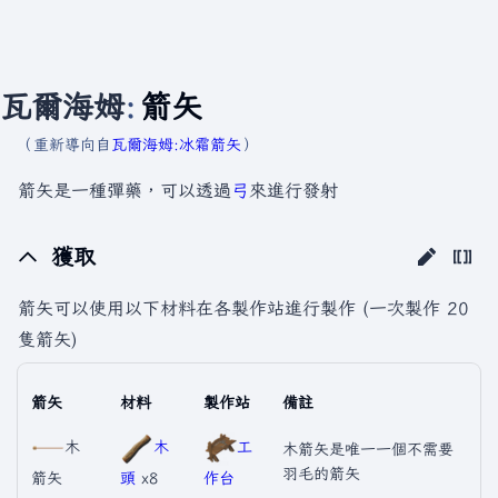
瓦爾海姆
:
箭矢
（重新導向自
瓦爾海姆:冰霜箭矢
）
箭矢是一種彈藥，可以透過
弓
來進行發射
獲取
箭矢可以使用以下材料在各製作站進行製作 (一次製作 20
隻箭矢)
箭矢
材料
製作站
備註
木
木
工
木箭矢是唯一一個不需要
羽毛的箭矢
箭矢
頭
x8
作台