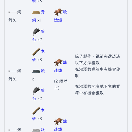
頭
x8
銅
青
鍛
箭矢
銅
x1
造爐
羽
毛
x2
木
除了製作，鐵箭矢還透過
頭
x8
鍛
以下方法獲取
在沼澤的寶箱中有機會獲
造爐
鐵
鐵
取
箭矢
x1
(2 級以
在沼澤的沉沒地下室的寶
上)
羽
箱中有機會獲取
毛
x2
木
頭
x8
鍛
造爐
銀
銀