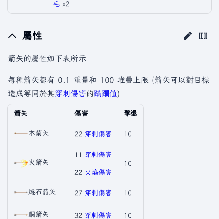
毛
x2
屬性
箭矢的屬性如下表所示
每種箭矢都有 0.1 重量和 100 堆疊上限 (箭矢可以對目標
造成等同於其
穿刺傷害
的
蹣跚值
)
箭矢
傷害
擊退
木箭矢
22
穿刺傷害
10
11
穿刺傷害
火箭矢
10
22
火焰傷害
燧石箭矢
27
穿刺傷害
10
銅箭矢
32
穿刺傷害
10