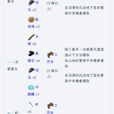
箭矢
羽
(3 級以
在沼澤的沉沒地下室的寶
上)
毛
x2
箱中有機會獲取
黏
液塊
x2
木
頭
x8
除了製作，冰霜箭矢還透
黑
工
過以下方法獲取
曜石
x4
在山地的寶箱中有機會獲
作台
冰
取
霜箭矢
羽
(3 級以
在沼澤的沉沒地下室的寶
上)
毛
x2
箱中有機會獲取
冷
腺體
x1
針
工
x4
作台
針