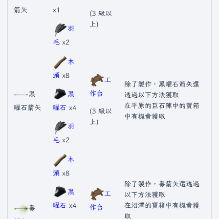
箭矢
x1
(3 級以
上)
羽
毛
x2
木
頭
x8
工
除了製作，黑曜石箭矢還
作台
黑
黑
透過以下方法獲取
在平原的巨石陣中的寶箱
曜石箭矢
曜石
x4
(3 級以
中有機會獲取
上)
羽
毛
x2
木
頭
x8
除了製作，毒箭矢還透過
黑
工
以下方法獲取
曜石
x4
在沼澤的寶箱中有機會獲
作台
毒
取