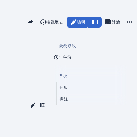
分享此頁面
更多
閱讀
檢視歷史
編輯
瓦爾海姆
討論
視圖
associated-pag
最後修改
1 年前
目次
升級
備註