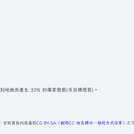
地板而產生 33% 的傷害懲罰(多目標懲罰)。
，否則頁面內容基於
CC BY-SA（創用CC 姓名標示─相同方式分享）
之