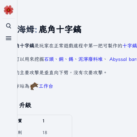
瓦爾海姆
:
鹿角十字鎬
切換搜尋
切換選單
鹿角十字鎬
是玩家在正常遊戲進程中第一把可製作的
十字鎬
它可以用來挖掘
石頭
、
銅
、
錫
、
泥濘廢料堆
、
Abyssal b
它的主要攻擊是垂直向下劈，沒有次要攻擊。
製作站為
工作台
升級
品質
1
穿刺
18