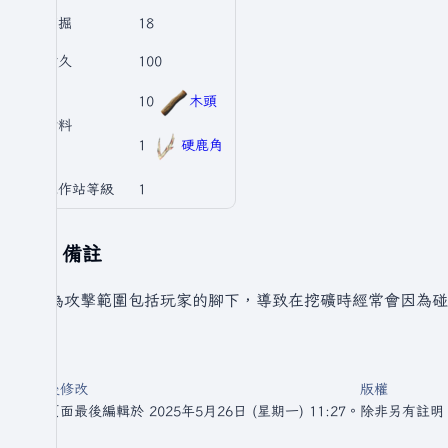
挖掘
18
耐久
100
10
木頭
材料
1
硬鹿角
工作站等級
1
備註
因為攻擊範圍包括玩家的腳下，導致在挖礦時經常會因為碰到
最後修改
版權
此頁面最後編輯於 2025年5月26日 (星期一) 11:27。
除非另有註明