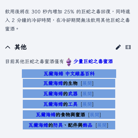
飲用後將在 300 秒內增加 25% 的巨蛇之毒回復，同時進
入 2 分鐘的冷卻時間，在冷卻期間無法飲用其他巨蛇之毒
蜜酒。
其他
目前其他巨蛇之毒蜜酒僅有
少量巨蛇之毒蜜酒
瓦爾海姆 中文維基百科
瓦爾海姆
的生物
展開
瓦爾海姆
的
武器
展開
瓦爾海姆
的
工具
展開
瓦爾海姆
的食物與蜜酒
展開
瓦爾海姆
的
防具
、配件與
飾品
展開