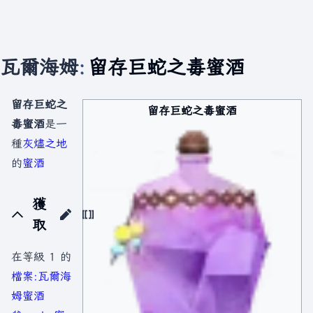
瓦爾海姆
:
留存巨蛇之毒蜜酒
留存巨蛇之
留存巨蛇之毒蜜酒
毒蜜酒
是一
種
灰燼之地
的
蜜酒
獲
取
在等級 1 的
檔案:瓦爾海
姆蜜酒