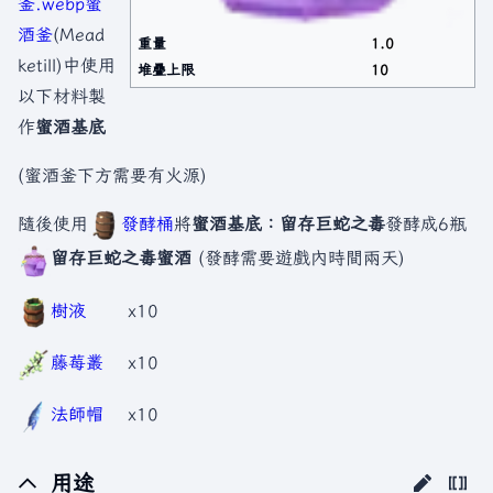
釜.webp
蜜
酒釜
(Mead
重量
1.0
ketill)中使用
堆疊上限
10
以下材料製
作
蜜酒基底
(蜜酒釜下方需要有火源)
隨後使用
發酵桶
將
蜜酒基底：留存巨蛇之毒
發酵成6瓶
留存巨蛇之毒蜜酒
(發酵需要遊戲內時間兩天)
樹液
x10
藤莓叢
x10
法師帽
x10
用途