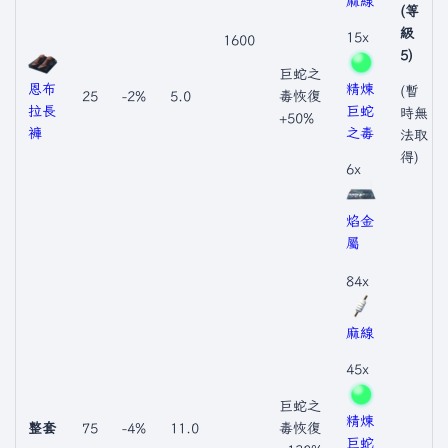
麻線
(等
級
15x
1600
5)
巨蛇之
恩布
精煉
(暫
25
-2%
5.0
毒恢復
拉長
巨蛇
時無
+50%
褲
之毒
法取
得)
6x
焰金
屬
84x
麻線
45x
巨蛇之
精煉
整套
75
-4%
11.0
毒恢復
巨蛇