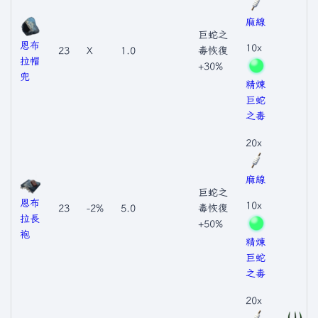
麻線
巨蛇之
恩布
10x
23
X
1.0
毒恢復
拉帽
+30%
兜
精煉
巨蛇
之毒
20x
麻線
巨蛇之
恩布
10x
23
-2%
5.0
毒恢復
拉長
+50%
袍
精煉
巨蛇
之毒
20x