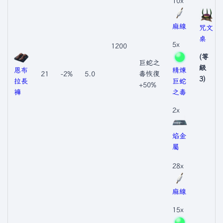
10x
麻線
咒文
桌
5x
1200
(等
巨蛇之
級
恩布
精煉
21
-2%
5.0
毒恢復
3)
拉長
巨蛇
+50%
褲
之毒
2x
焰金
屬
28x
麻線
15x