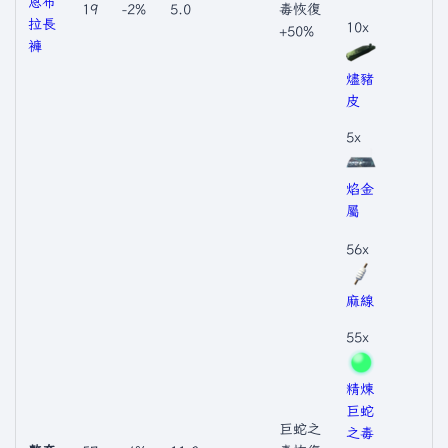
恩布
19
-2%
5.0
毒恢復
拉長
10x
+50%
褲
燼豬
皮
5x
焰金
屬
56x
麻線
55x
精煉
巨蛇
巨蛇之
之毒