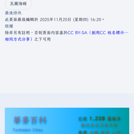
瓦爾海姆
最後修改
此頁面最後編輯於 2025年11月20日 (星期四) 16:20。
版權
除非另有註明，否則頁面內容基於
CC BY-SA（創用CC 姓名標示─
相同方式分享）
之下可用
華麥百科
1,208
已有
篇條目
歡迎各位完善內容
Forbidden Cities
查看
分類
變更
入門