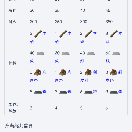
精神
30
35
40
45
耐久
200
250
300
350
2
木
1
木
2
木
3
木
頭
頭
頭
頭
40
20
40
60
銀
銀
銀
銀
材料
3
剩
1
剩
2
剩
3
剩
皮料
皮料
皮料
皮料
5
鐵
3
鐵
6
鐵
9
鐵
工作站
3
4
5
6
等級
升滿總共需要