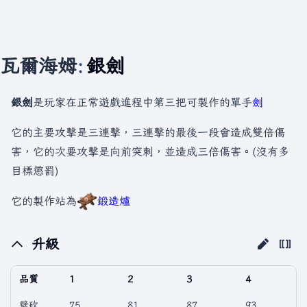
瓦爾海姆
:
銀劍
銀劍
是玩家在正常遊戲進程中第三把可製作的單手
劍
它的主要攻擊是三連擊，三連擊的最後一段會造成雙倍傷
害，它的次要攻擊是向前突刺，並造成三倍傷害。(沒有多
目標懲罰)
它的製作站為
鍛造爐
升級
品質
1
2
3
4
劈砍
75
81
87
93