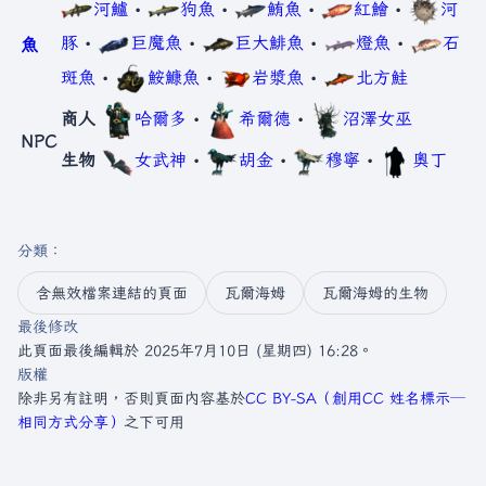
河鱸
•
狗魚
•
鮪魚
•
紅鱠
•
河
豚
•
巨魔魚
•
巨大鯡魚
•
燈魚
•
石
魚
斑魚
•
鮟鱇魚
•
岩漿魚
•
北方鮭
商人
哈爾多
•
希爾德
•
沼澤女巫
NPC
生物
女武神
•
胡金
•
穆寧
•
奧丁
分類
：​
含無效檔案連結的頁面
瓦爾海姆
瓦爾海姆的生物
最後修改
此頁面最後編輯於 2025年7月10日 (星期四) 16:28。
版權
除非另有註明，否則頁面內容基於
CC BY-SA（創用CC 姓名標示─
相同方式分享）
之下可用