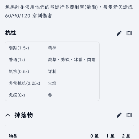
焦黑射手使用他們的弓進行多發射擊(箭雨)，每隻箭矢造成
60/90/120 穿刺傷害
抗性
弱點(1.5x)
精神
普通(1x)
鈍擊、劈砍、冰霜、閃電
抵抗(0.5x)
穿刺
非常抵抗(0.25x)
火焰
免疫(0x)
毒
掉落物
物品
0 星
1 星
2 星