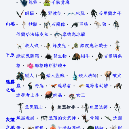
•
怨靈
•
千骸骨魔
蝙蝠
•
邪教徒
•
冰龍
•
芬里爾之子
山地
•
骷髏
•
石魔像
•
巨狼
•
狼
•
傑爾哈法綠皮鬼
•
摩德寒冰龍
殺人蚊
•
綠皮鬼
•
綠皮鬼狂戰士
•
平原
綠皮鬼薩滿
•
贅生物
•
蜥牛
•
吉爾與桑
格
•
耶格路斯骷髏王
矮人
(
矮人盜賊
•
矮人法師
) •
噴火
迷霧
蟲
•
野兔
•
追尋者
•
追尋者幼雛
•
之地
追尋者士兵
•
蜱蟲
•
女王
焦黑戰士
•
焦黑射手
•
焦黑法師
•
焦黑走屍
•
墮落的女武神
•
骨淵
•
沃圖
灰燼
之地
爾
•
摩根
•
岩漿黏泥怪
•
燼豬
•
斯