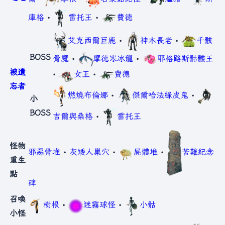
庫格
•
雷托王
•
費德
艾克西爾巨鹿
•
神木長老
•
千骸
BOSS
骨魔
•
摩德寒冰龍
•
耶格路斯骷髏王
被遺
•
女王
•
費德
忘者
燃燒布倫娜
•
傑爾哈法綠皮鬼
•
小
BOSS
吉爾與桑格
•
雷托王
怪物
邪惡骨堆
•
灰矮人巢穴
•
屍體堆
•
苦難紀念
重生
點
碑
召喚
樹根
•
迷霧球怪
•
小骷
小怪