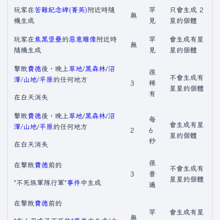
玩家在
苦難紀念碑(菁英)
附近時隨
罕
只會生成 2
無
機生成
見
星的個體
玩家在
焦黑堡壘
的
惡意雕像
附近時
罕
會生成有星
無
隨機生成
見
星的個體
擊敗
費德
後，晚上
草地
/
黑森林
/
沼
很
不會生成有
澤
/
山地
/
平原
的任何地方
3
稀
星星的個體
有
在白天消失
擊敗
費德
後，晚上
草地
/
黑森林
/
沼
每
會生成有星
澤
/
山地
/
平原
的任何地方
2
6
星的個體
秒
在白天消失
很
在擊敗
費德
前的
不會生成有
3
普
星星的個體
"不死族軍隊行軍"
事件
中生成
遍
在擊敗
費德
前的
罕
會生成有星
無