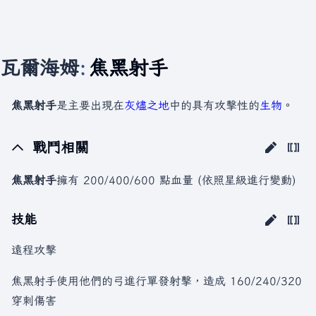
瓦爾海姆
:
焦黑射手
焦黑射手
是主要出現在
灰燼之地
中的具有攻擊性的
生物
。
戰鬥相關
焦黑射手
擁有 200/400/600 點血量 (依照星級進行變動)
技能
遠程攻擊
焦黑射手使用他們的弓進行單發射擊，造成 160/240/320
穿刺傷害