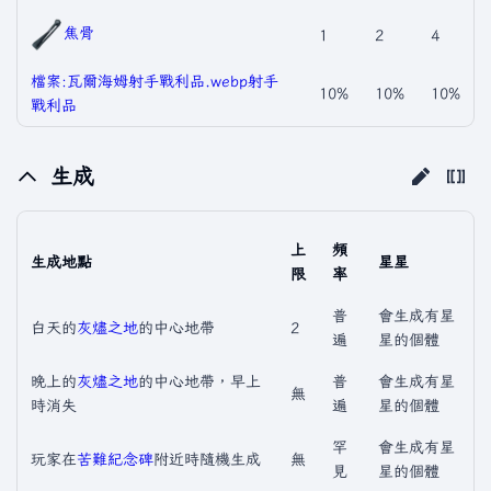
焦骨
1
2
4
檔案:瓦爾海姆射手戰利品.webp
射手
10%
10%
10%
戰利品
生成
上
頻
生成地點
星星
限
率
普
會生成有星
白天的
灰燼之地
的中心地帶
2
遍
星的個體
晚上的
灰燼之地
的中心地帶，早上
普
會生成有星
無
時消失
遍
星的個體
罕
會生成有星
玩家在
苦難紀念碑
附近時隨機生成
無
見
星的個體