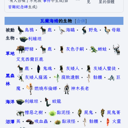
"有人召喚了不死族"
事件
中生成(由
見
星的個體
苦難紀念碑
生成)
瓦爾海姆
的生物
合併
烏鴉
•
鹿
•
海鷗
•
野兔
•
母雞
被動
生物
•
利維坦
野豬
•
鹿
•
灰色子嗣
•
蜥蛙
•
草地
艾克西爾巨鹿
鹿
•
鬼魂
•
灰矮人
•
灰矮人蠻徒
•
黑森
灰矮人薩滿
•
腐敗遺骸
•
骷髏
•
巨
林
魔
•
燃燒布倫娜
•
神木長老
利維坦
•
蛟龍
海洋
憎惡之樹
•
黏泥怪
•
屍鬼
•
屍鬼菁
英
•
吸血蟲
•
黏液怪
•
骷髏
•
火靈
沼澤