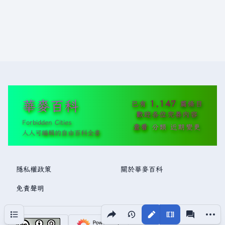
華麥百科
1,147
已有
篇條目
歡迎各位完善內容
Forbidden Cities
查看
分類
近期變更
人人可編輯的自由百科全書
隱私權政策
關於華麥百科
免責聲明
分享此頁面
更多操
目次
視圖
associated