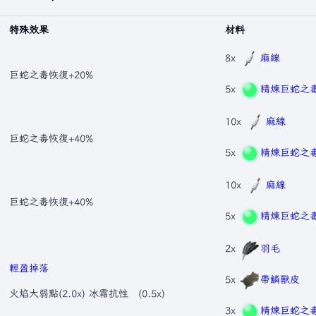
特殊效果
材料
8x
麻線
巨蛇之毒恢復+20%
5x
精煉巨蛇之
10x
麻線
巨蛇之毒恢復+40%
5x
精煉巨蛇之
10x
麻線
巨蛇之毒恢復+40%
5x
精煉巨蛇之
2x
羽毛
輕盈掉落
5x
帶鱗獸皮
火焰大弱點(2.0x) 冰霜抗性 (0.5x)
3x
精煉巨蛇之