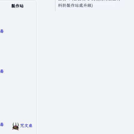
料於製作站處升級)
製作站
毒
毒
毒
咒文桌