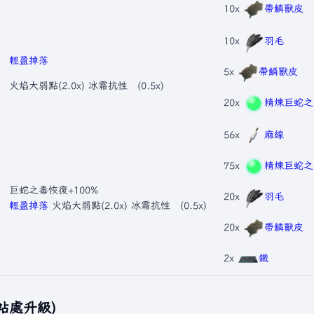
10x
帶鱗獸皮
10x
羽毛
輕盈掉落
5x
帶鱗獸皮
火焰大弱點(2.0x) 冰霜抗性 (0.5x)
20x
精煉巨蛇之
56x
麻線
75x
精煉巨蛇之
巨蛇之毒恢復+100%
20x
羽毛
輕盈掉落
火焰大弱點(2.0x) 冰霜抗性 (0.5x)
20x
帶鱗獸皮
2x
鐵
站處升級)