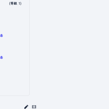
(等級 1)
毒
毒