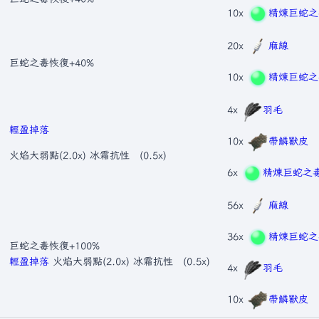
10x
精煉巨蛇之
20x
麻線
巨蛇之毒恢復+40%
10x
精煉巨蛇之
4x
羽毛
輕盈掉落
10x
帶鱗獸皮
火焰大弱點(2.0x) 冰霜抗性 (0.5x)
6x
精煉巨蛇之
56x
麻線
36x
精煉巨蛇之
巨蛇之毒恢復+100%
輕盈掉落
火焰大弱點(2.0x) 冰霜抗性 (0.5x)
4x
羽毛
10x
帶鱗獸皮