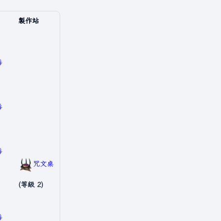
製作站
毒
毒
毒
咒文桌
(等級 2)
毒