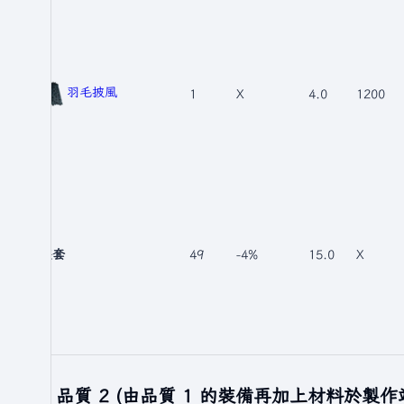
羽毛披風
1
X
4.0
1200
整套
49
-4%
15.0
X
品質 2 (由品質 1 的裝備再加上材料於製作