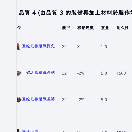
品質 4 (由品質 3 的裝備再加上材料於製作
部位
護甲
移動速度
重量
耐久性
巨蛇之毒編織帽兜
22
X
1.0
巨蛇之毒編織長袍
22
-2%
5.0
1600
巨蛇之毒編織長褲
22
-2%
5.0