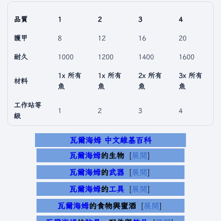
品質
1
2
3
4
護甲
8
12
16
20
耐久
1000
1200
1400
1600
1x 所有
1x 所有
2x 所有
3x 所有
材料
魚
魚
魚
魚
工作站等
1
2
3
4
級
瓦爾海姆 中文維基百科
瓦爾海姆
的生物
展開
瓦爾海姆
的
武器
展開
瓦爾海姆
的
工具
展開
瓦爾海姆
的食物與蜜酒
展開