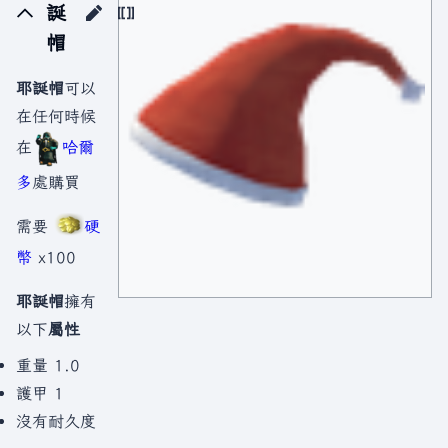
誕
帽
耶誕帽
可以
在任何時候
在
哈爾
多
處購買
需要
硬
幣
x100
耶誕帽
擁有
以下
屬性
重量 1.0
護甲 1
沒有耐久度