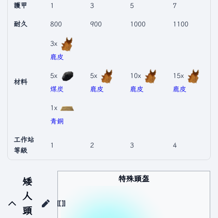
護甲
1
3
5
7
耐久
800
900
1000
1100
3x
鹿皮
5x
5x
10x
15x
材料
煤炭
鹿皮
鹿皮
鹿皮
1x
青銅
工作站
1
2
3
4
等級
特殊頭盔
矮
人
頭