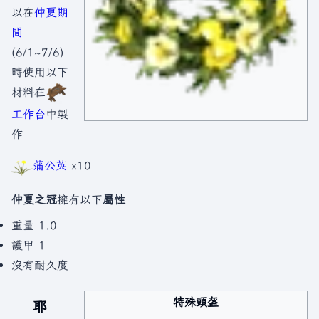
以在
仲夏期
間
(6/1~7/6)
時使用以下
材料在
工作台
中製
作
蒲公英
x10
仲夏之冠
擁有以下
屬性
重量 1.0
護甲 1
沒有耐久度
特殊頭盔
耶