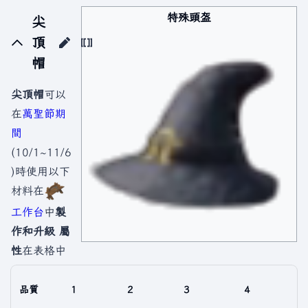
特殊頭盔
尖
頂
帽
尖頂帽
可以
在
萬聖節期
間
(10/1~11/6
)時使用以下
材料在
工作台
中
製
作和升級
屬
性
在表格中
品質
1
2
3
4