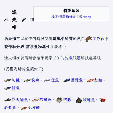
特殊頭盔
漁
檔案:瓦爾海姆漁夫帽.webp
夫
帽
漁夫帽
可以在任何時候使用
遊戲中所有的魚
在
工作台
中
製作和升級
需求量和屬性
在表格中
漁夫帽在裝備時會給予玩家 20 的
釣魚
跟
游泳
技能等級
(瓦爾海姆的魚類如下)
河鱸
、
狗魚
、
燈魚
、
巨魔魚
、
紅鱠
、
鮪魚
巨大鯡魚
、
石斑魚
、
河豚
、
鮟鱇魚
、
岩漿魚
、
北方鮭