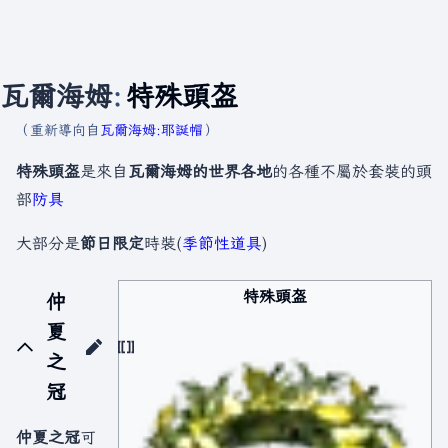
瓦爾海姆
:
特殊頭盔
（重新導向自
瓦爾海姆:耶誕帽
）
特殊頭盔
是來自
瓦爾海姆的世界各地
的各種不屬於套裝的頭
部
防具
大部分是
節日限定
時裝(
季節性道具
)
特殊頭盔
仲
夏
之
冠
仲夏之冠
可