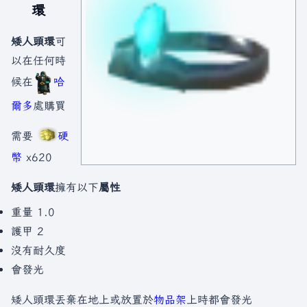
環
矮人頭環
可
以在任何時
候在
哈
爾多
處購買
需要
硬
幣
x620
矮人頭環
擁有以下
屬性
重量 1.0
護甲 2
沒有耐久度
會發光
矮人頭環丟棄在地上或放置於
物品架
上時都會發光