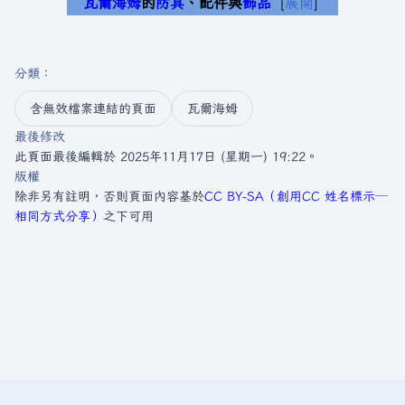
瓦爾海姆
的
防具
、配件與
飾品
展開
分類
：​
含無效檔案連結的頁面
瓦爾海姆
最後修改
此頁面最後編輯於 2025年11月17日 (星期一) 19:22。
版權
除非另有註明，否則頁面內容基於
CC BY-SA（創用CC 姓名標示─
相同方式分享）
之下可用