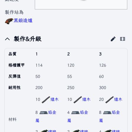
製作站為
黑鍛造爐
製作&升級
品質
1
2
3
格檔護甲
114
120
126
反彈值
50
55
60
耐用性
200
250
300
10
燼木
10
燼木
20
燼木
8
焰金
4
焰金
8
焰金
材料
屬
屬
屬
2
燼豬
2
燼豬
4
燼豬