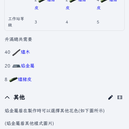
皮
皮
皮
工作站等
3
4
5
級
升滿總共需要
40
燼木
20
焰金屬
8
燼豬皮
其他
焰金屬盾在製作時可以選擇其他花色(如下圖所示)
(焰金屬盾其他樣式圖片)