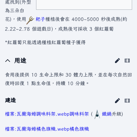
處找到(外型
為三朵白
花)，使用
耙子
種植後會在 4000~5000 秒後成熟(約
2.22~2.78 個遊戲日)，成熟後可採收 3 個紅蘿蔔
*紅蘿蔔只能透過種植紅蘿蔔種子獲得
用途
食用後提供 10 生命上限和 30 體力上限，並在每次自然回
復時回復 1 點生命值，持續 10 分鐘。
建造
檔案:瓦爾海姆調味料架.webp
調味料架
(
鐵鍋
升級)
檔案:瓦爾海姆橘色旗幟.webp
橘色旗幟