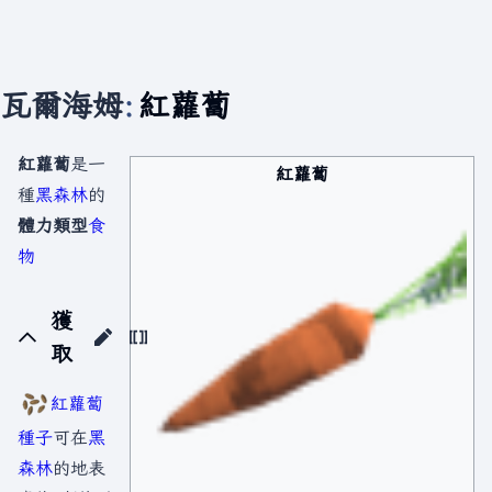
瓦爾海姆
:
紅蘿蔔
紅蘿蔔
是一
紅蘿蔔
種
黑森林
的
體力類型
食
物
獲
取
紅蘿蔔
種子
可在
黑
森林
的地表