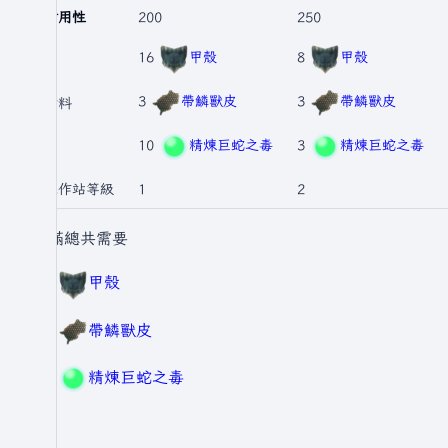
耐用性
200
250
16
甲殼
8
甲殼
3
帶鱗獸皮
3
帶鱗獸皮
材料
10
精煉巨蛇之毒
3
精煉巨蛇之毒
工作站等級
1
2
升滿總共需要
40
甲殼
12
帶鱗獸皮
19
精煉巨蛇之毒