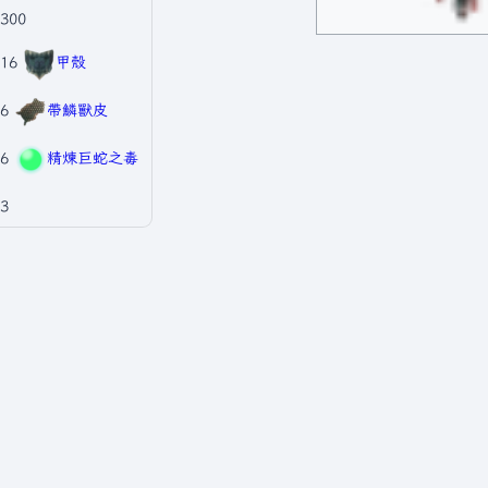
300
16
甲殼
6
帶鱗獸皮
6
精煉巨蛇之毒
3