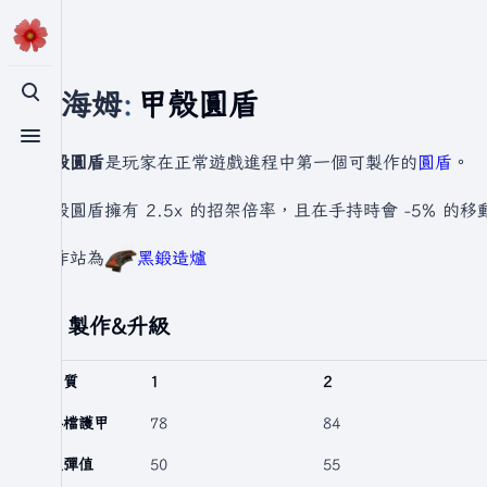
瓦爾海姆
:
甲殼圓盾
切換搜尋
切換選單
甲殼圓盾
是玩家在正常遊戲進程中第一個可製作的
圓盾
。
甲殼圓盾擁有 2.5x 的招架倍率，且在手持時會 -5% 的移
製作站為
黑鍛造爐
製作&升級
品質
1
2
格檔護甲
78
84
反彈值
50
55