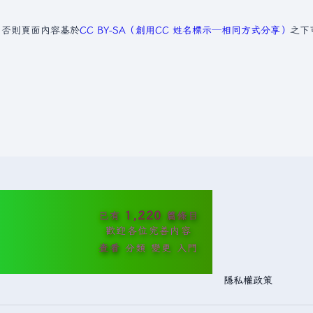
，否則頁面內容基於
CC BY-SA（創用CC 姓名標示─相同方式分享）
之下
1,220
已有
篇條目
歡迎各位完善內容
查看
分類
變更
入門
隱私權政策