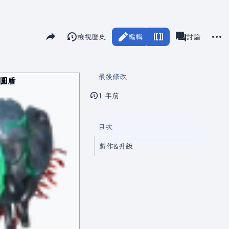
分享此頁面
更多
閱讀
檢視歷史
編輯
瓦爾海姆
討論
視圖
associated-pag
最後修改
圓盾
1 年前
目次
製作&升級