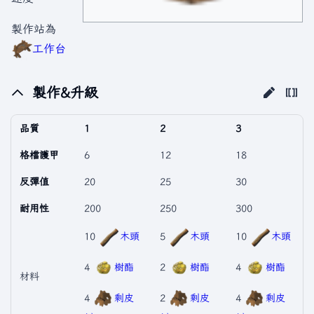
製作站為
工作台
製作&升級
品質
1
2
3
格檔護甲
6
12
18
反彈值
20
25
30
耐用性
200
250
300
10
木頭
5
木頭
10
木頭
4
樹酯
2
樹酯
4
樹酯
材料
4
剩皮
2
剩皮
4
剩皮