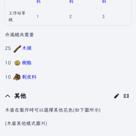
料
料
料
工作站等
1
2
3
級
升滿總共需要
25
木頭
10
樹酯
10
剩皮料
其他
木盾在製作時可以選擇其他花色(如下圖所示)
(木盾其他樣式圖片)