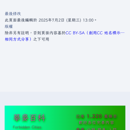
最後修改
此頁面最後編輯於 2025年7月2日 (星期三) 13:00。
版權
除非另有註明，否則頁面內容基於
CC BY-SA（創用CC 姓名標示─
相同方式分享）
之下可用
華麥百科
1,220
已有
篇條目
歡迎各位完善內容
Forbidden Cities
查看
分類
變更
入門