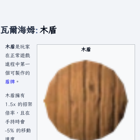
瓦爾海姆
:
木盾
木盾
是玩家
木盾
在正常遊戲
進程中第一
個可製作的
盾牌
。
木盾擁有
1.5x 的招架
倍率，且在
手持時會
-5% 的移動
速度