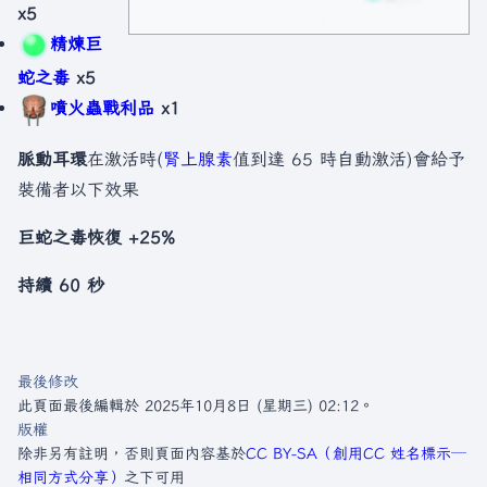
x5
精煉巨
蛇之毒
x5
噴火蟲戰利品
x1
脈動耳環
在激活時(
腎上腺素
值到達 65 時自動激活)會給予
裝備者以下效果
巨蛇之毒恢復 +25%
持續 60 秒
最後修改
此頁面最後編輯於 2025年10月8日 (星期三) 02:12。
版權
除非另有註明，否則頁面內容基於
CC BY-SA（創用CC 姓名標示─
相同方式分享）
之下可用