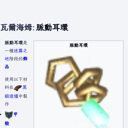
瓦爾海姆
:
脈動耳環
脈動耳環
是
脈動耳環
一種
迷霧之
地
階段的
飾
品
使用以下材
料在
黑
鍛造爐
中製
作
甲
殼