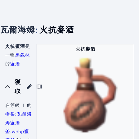
瓦爾海姆
:
火抗麥酒
火抗蜜酒
是
火抗麥酒
一種
黑森林
的
蜜酒
獲
取
在等級 1 的
檔案:瓦爾海
姆蜜酒
釜.webp
蜜