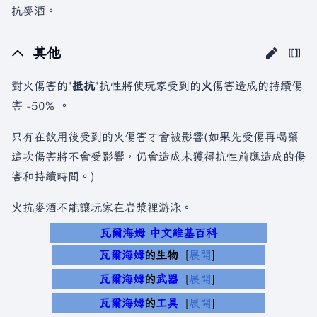
抗麥酒。
其他
對火傷害的"
抵抗
"抗性將使玩家受到的
火
傷害造成的持續傷
害 -50% 。
只有在飲用後受到的火傷害才會被影響(如果先受傷再喝藥
這次傷害將不會受影響，仍會造成未獲得抗性前應造成的傷
害和持續時間。)
火抗麥酒不能讓玩家在岩漿裡游泳。
瓦爾海姆 中文維基百科
瓦爾海姆
的生物
展開
瓦爾海姆
的
武器
展開
瓦爾海姆
的
工具
展開