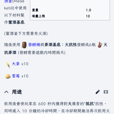
酒釜
(Mead
ketill)中使用
重量
1.0
以下材料製
堆疊上限
10
作
蜜酒基底
(蜜酒釜下方需要有火源)
隨後使用
發酵桶
將
麥酒基底：火抗性
發酵成6瓶
火
抗麥酒
(發酵需要遊戲內時間兩天)
大麥
x10
雲莓
x10
用途
飲用後會使玩家在 600 秒內獲得對
火
傷害的"
抵抗
"抗性，
同時進入 10 分鐘的冷卻時間，在冷卻期間無法再次飲用火