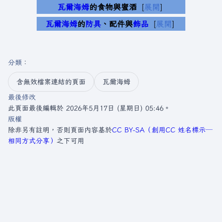
瓦爾海姆
的食物與蜜酒
展開
瓦爾海姆
的
防具
、配件與
飾品
展開
分類
：​
含無效檔案連結的頁面
瓦爾海姆
最後修改
此頁面最後編輯於 2026年5月17日 (星期日) 05:46。
版權
除非另有註明，否則頁面內容基於
CC BY-SA（創用CC 姓名標示─
相同方式分享）
之下可用