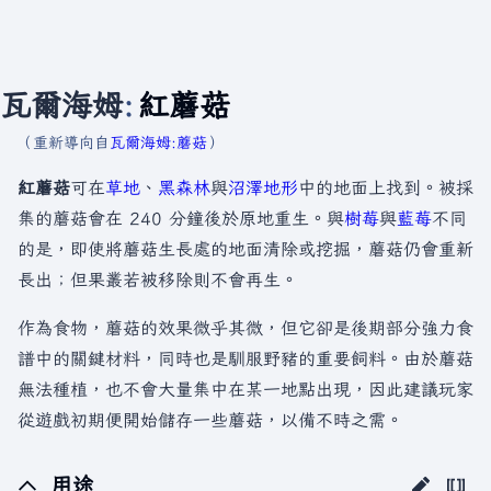
瓦爾海姆
:
紅蘑菇
（重新導向自
瓦爾海姆:蘑菇
）
紅蘑菇
可在
草地
、
黑森林
與
沼澤
地形
中的地面上找到。被採
集的蘑菇會在 240 分鐘後於原地重生。與
樹莓
與
藍莓
不同
的是，即使將蘑菇生長處的地面清除或挖掘，蘑菇仍會重新
長出；但果叢若被移除則不會再生。
作為食物，蘑菇的效果微乎其微，但它卻是後期部分強力食
譜中的關鍵材料，同時也是馴服野豬的重要飼料。由於蘑菇
無法種植，也不會大量集中在某一地點出現，因此建議玩家
從遊戲初期便開始儲存一些蘑菇，以備不時之需。
用途