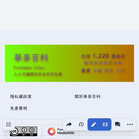
華麥百科
1,220
已有
篇條目
歡迎各位完善內容
Forbidden Cities
查看
分類
變更
入門
人人可編輯的自由百科全書
隱私權政策
關於華麥百科
免責聲明
分享此頁面
更多操
目次
視圖
associated