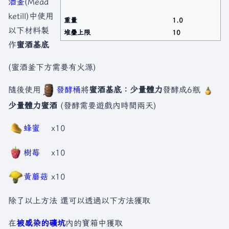
酒釜
(Mead
ketill)中使用
重量
1.0
以下材料製
堆疊上限
10
作
蜜酒基底
(蜜酒釜下方需要有火源)
隨後使用
發酵桶
將
蜜酒基底：少量體力
發酵成6瓶
少量體力蜜酒
(發酵需要遊戲內時間兩天)
蜂蜜
x10
樹莓
x10
黃蘑菇
x10
除了以上方法 還可以透過以下方法獲取
在
被感染的礦坑
內的寶箱中獲取