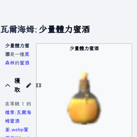
瓦爾海姆
:
少量體力蜜酒
少量體力蜜
少量體力蜜酒
酒
是一種
黑
森林
的
蜜酒
獲
取
在等級 1 的
檔案:瓦爾海
姆蜜酒
釜.webp
蜜