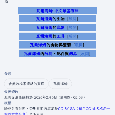
酒
瓦爾海姆 中文維基百科
瓦爾海姆
的生物
展開
瓦爾海姆
的
武器
展開
瓦爾海姆
的
工具
展開
瓦爾海姆
的食物與蜜酒
展開
瓦爾海姆
的
防具
、配件與
飾品
展開
分類
：​
含無效檔案連結的頁面
瓦爾海姆
最後修改
此頁面最後編輯於 2026年2月5日 (星期四) 05:03。
版權
除非另有註明，否則頁面內容基於
CC BY-SA（創用CC 姓名標示─
相同方式分享）
之下可用