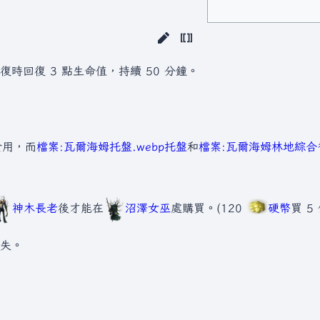
復時回復 3 點生命值，持續 50 分鐘。
食用，而
檔案:瓦爾海姆托盤.webp
托盤
和
檔案:瓦爾海姆林地綜合香
神木長老
後才能在
沼澤女巫
處購買。(120
硬幣
買 5 
消失。