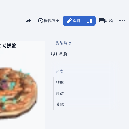
分享此頁面
更多
閱讀
檢視歷史
編輯
瓦爾海姆
討論
視圖
associated-pag
最後修改
自助拼盤
1 年前
目次
獲取
用途
其他