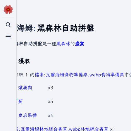
瓦爾海姆
:
黑森林自助拼盤
切換搜尋
切換選單
黑森林自助拼盤
是一種
黑森林
的
盛宴
獲取
在等級 1 的
檔案:瓦爾海姆食物準備桌.webp
食物準備桌
中
燉鹿肉
x3
薊
x5
皇后果醬
x4
檔案:瓦爾海姆林地綜合香草.webp
林地綜合香草
x1