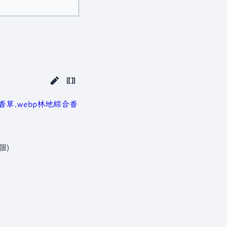
草.webp
林地綜合香
個)