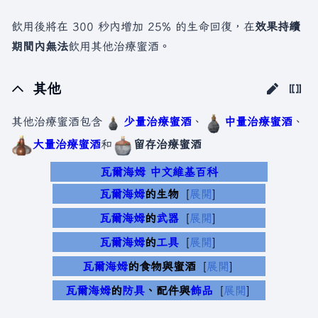
飲用後將在 300 秒內增加 25% 的生命回復，在
效果持續
期間內無法
飲用其他治療蜜酒。
其他
其他治療蜜酒包含
少量治療蜜酒
、
中量治療蜜酒
、
大量治療蜜酒
和
留存治療蜜酒
瓦爾海姆 中文維基百科
瓦爾海姆
的生物
展開
瓦爾海姆
的
武器
展開
瓦爾海姆
的
工具
展開
瓦爾海姆
的食物與蜜酒
展開
瓦爾海姆
的
防具
、配件與
飾品
展開