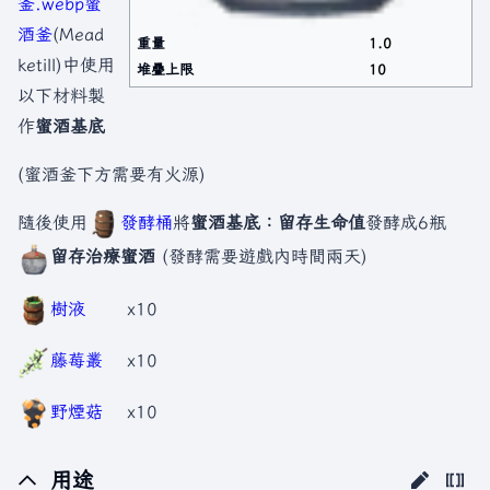
釜.webp
蜜
酒釜
(Mead
重量
1.0
ketill)中使用
堆疊上限
10
以下材料製
作
蜜酒基底
(蜜酒釜下方需要有火源)
隨後使用
發酵桶
將
蜜酒基底：留存生命值
發酵成6瓶
留存治療蜜酒
(發酵需要遊戲內時間兩天)
樹液
x10
藤莓叢
x10
野煙菇
x10
用途