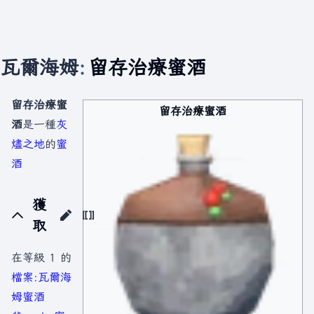
瓦爾海姆
:
留存治療蜜酒
留存治療蜜
留存治療蜜酒
酒
是一種
灰
燼之地
的
蜜
酒
獲
取
在等級 1 的
檔案:瓦爾海
姆蜜酒