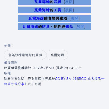
瓦爾海姆
的
武器
展開
瓦爾海姆
的
工具
展開
瓦爾海姆
的食物與蜜酒
展開
瓦爾海姆
的
防具
、配件與
飾品
展開
分類
：​
含無效檔案連結的頁面
瓦爾海姆
最後修改
此頁面最後編輯於 2026年2月5日 (星期四) 04:32。
版權
除非另有註明，否則頁面內容基於
CC BY-SA（創用CC 姓名標示─
相同方式分享）
之下可用