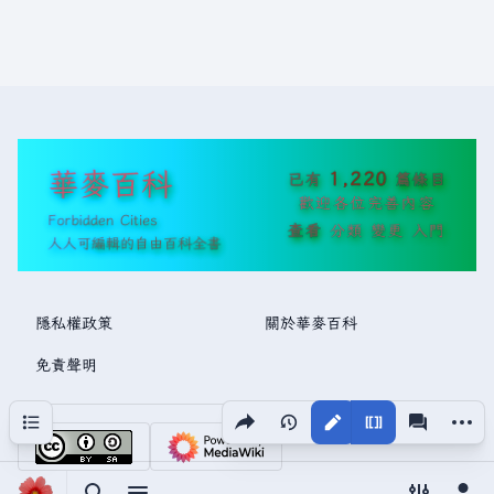
華麥百科
1,220
已有
篇條目
歡迎各位完善內容
Forbidden Cities
查看
分類
變更
入門
人人可編輯的自由百科全書
隱私權政策
關於華麥百科
免責聲明
分享此頁面
更多操
目次
視圖
associated