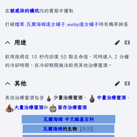
在
被感染的礦坑
內的寶箱中獲取
打破
檔案:瓦爾海姆遠古罐子.webp
遠古罐子
時有機率掉落
用途
飲用後將在 10 秒內回復 50 點生命值，同時進入 2 分鐘
的冷卻時間，在冷卻期間無法飲用其他治療蜜酒。
其他
其他治療蜜酒包含
少量治療蜜酒
、
中量治療蜜酒
、
大量治療蜜酒
和
留存治療蜜酒
瓦爾海姆 中文維基百科
瓦爾海姆
的生物
展開