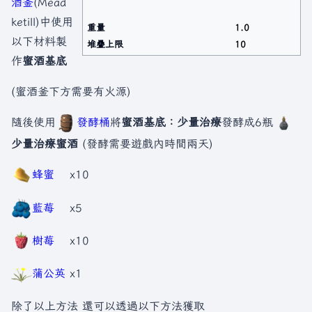
酒釜
(Mead
ketill)中使用
重量
1.0
以下材料製
堆疊上限
10
作
蜜酒基底
(蜜酒釜下方需要有火源)
隨後使用
發酵桶
將
蜜酒基底：少量治療
發酵成6瓶
少量治療蜜酒
(發酵需要遊戲內時間兩天)
蜂蜜
x10
藍莓
x5
樹莓
x10
蒲公英
x1
除了以上方法 還可以透過以下方法獲取