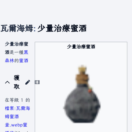
瓦爾海姆
:
少量治療蜜酒
少量治療蜜
少量治療蜜酒
酒
是一種
黑
森林
的
蜜酒
獲
取
在等級 1 的
檔案:瓦爾海
姆蜜酒
釜.webp
蜜