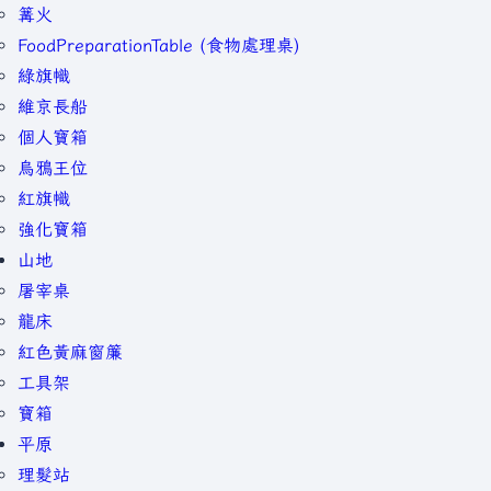
篝火
FoodPreparationTable (食物處理桌)
綠旗幟
維京長船
個人寶箱
烏鴉王位
紅旗幟
強化寶箱
山地
屠宰桌
龍床
紅色黃麻窗簾
工具架
寶箱
平原
理髮站