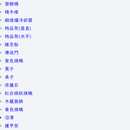
發酵桶
精木堆
鍛造爐冷卻器
物品架(垂直)
物品架(水平)
維京船
傳送門
紫色旗幟
凳子
桌子
保護石
紅白條紋旗幟
木龍裝飾
黃色旗幟
沼澤
護甲架