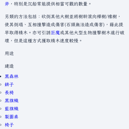
斧
，特別是沉船常能提供相當可觀的數量。
另類的方法包括：砍倒其他大樹並將樹幹滾向樺樹/橡樹，
使其倒塌、互相撞擊造成傷害(石頭無法造成傷害)，藉此提
早取得精木。亦可引誘
巨魔
或其他大型生物撞擊樹木進行破
壞，但是這種方式獲取精木速度較慢。
用途
建造
黑森林
錛子
長椅
黑旗幟
藍旗幟
製圖桌
椅子