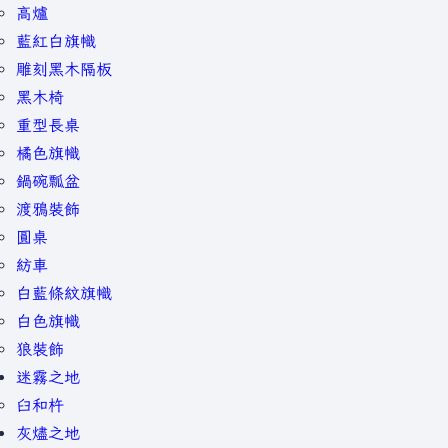
高爐
藍紅白旗幟
雕刻黑木隔板
黑木椅
重型長桌
橘色旗幟
鍋碗瓢盆
渡鴉裝飾
圓桌
紡車
白藍條紋旗幟
白色旗幟
狼裝飾
迷霧之地
臼和杵
灰燼之地