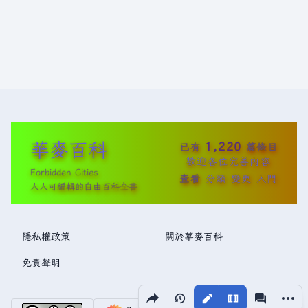
華麥百科
1,220
已有
篇條目
歡迎各位完善內容
Forbidden Cities
查看
分類
變更
入門
人人可編輯的自由百科全書
隱私權政策
關於華麥百科
免責聲明
分享此頁面
更多操
視圖
associated