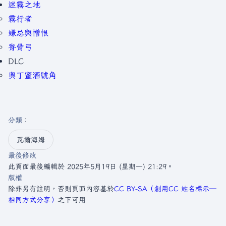
迷霧之地
霧行者
嫌忌與憎恨
脊骨弓
DLC
奧丁蜜酒號角
分類
：​
瓦爾海姆
最後修改
此頁面最後編輯於 2025年5月19日 (星期一) 21:29。
版權
除非另有註明，否則頁面內容基於
CC BY-SA（創用CC 姓名標示─
相同方式分享）
之下可用