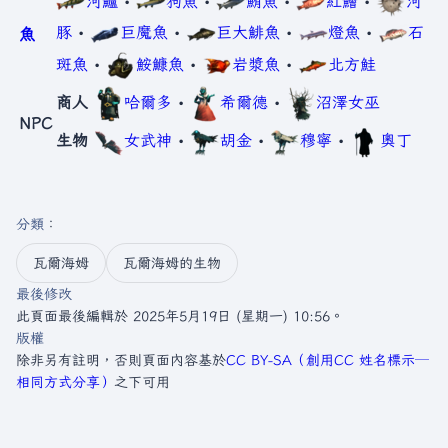
河鱸
•
狗魚
•
鮪魚
•
紅鱠
•
河
豚
•
巨魔魚
•
巨大鯡魚
•
燈魚
•
石
魚
斑魚
•
鮟鱇魚
•
岩漿魚
•
北方鮭
商人
哈爾多
•
希爾德
•
沼澤女巫
NPC
生物
女武神
•
胡金
•
穆寧
•
奧丁
分類
：​
瓦爾海姆
瓦爾海姆的生物
最後修改
此頁面最後編輯於 2025年5月19日 (星期一) 10:56。
版權
除非另有註明，否則頁面內容基於
CC BY-SA（創用CC 姓名標示─
相同方式分享）
之下可用