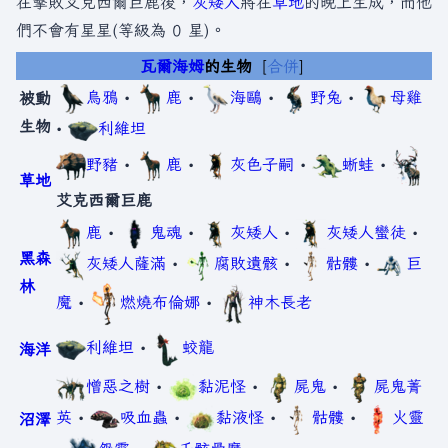
在擊敗艾克西爾巨鹿後，
灰矮人
將在
草地
的晚上生成，而他
們不會有星星(等級為 0 星)。
瓦爾海姆
的生物
合併
烏鴉
•
鹿
•
海鷗
•
野兔
•
母雞
被動
生物
•
利維坦
野豬
•
鹿
•
灰色子嗣
•
蜥蛙
•
草地
艾克西爾巨鹿
鹿
•
鬼魂
•
灰矮人
•
灰矮人蠻徒
•
黑森
灰矮人薩滿
•
腐敗遺骸
•
骷髏
•
巨
林
魔
•
燃燒布倫娜
•
神木長老
利維坦
•
蛟龍
海洋
憎惡之樹
•
黏泥怪
•
屍鬼
•
屍鬼菁
英
•
吸血蟲
•
黏液怪
•
骷髏
•
火靈
沼澤