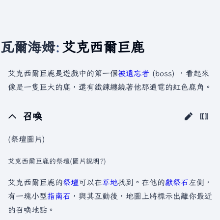
瓦爾海姆
:
艾克西爾巨鹿
艾克西爾巨鹿是遊戲中的第一個
被遺忘者
(boss) ，看起來
像是一隻巨大的鹿，還有鐵鍊纏繞著他那通電的紅色鹿角。
召喚
(祭壇圖片)
艾克西爾巨鹿的祭壇(圖片說明?)
艾克西爾巨鹿的
祭壇
可以在
草地
找到。在他的
獻祭石
左側，
有一塊小型
指南石
，與其互動後，地圖上將標示出離你最近
的召喚地點。