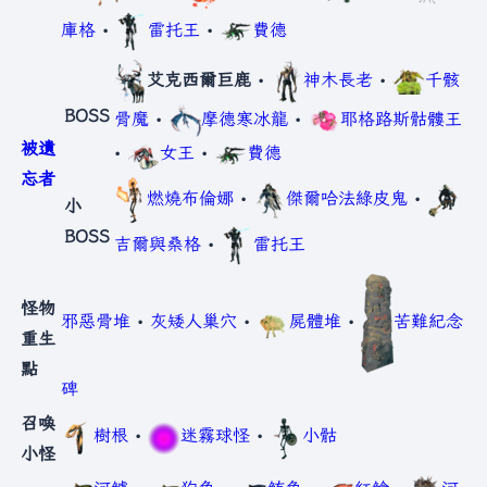
庫格
•
雷托王
•
費德
艾克西爾巨鹿
•
神木長老
•
千骸
BOSS
骨魔
•
摩德寒冰龍
•
耶格路斯骷髏王
被遺
•
女王
•
費德
忘者
燃燒布倫娜
•
傑爾哈法綠皮鬼
•
小
BOSS
吉爾與桑格
•
雷托王
怪物
邪惡骨堆
•
灰矮人巢穴
•
屍體堆
•
苦難紀念
重生
點
碑
召喚
樹根
•
迷霧球怪
•
小骷
小怪