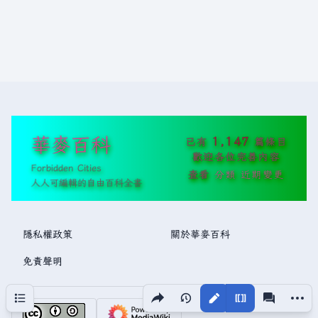
華麥百科
1,147
已有
篇條目
歡迎各位完善內容
Forbidden Cities
查看
分類
近期變更
人人可編輯的自由百科全書
隱私權政策
關於華麥百科
免責聲明
分享此頁面
更多操
目次
視圖
associated