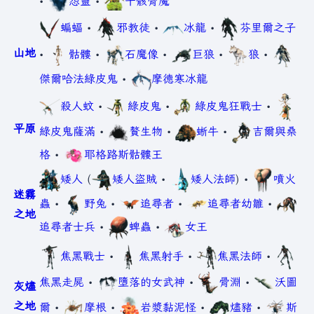
•
怨靈
•
千骸骨魔
蝙蝠
•
邪教徒
•
冰龍
•
芬里爾之子
山地
•
骷髏
•
石魔像
•
巨狼
•
狼
•
傑爾哈法綠皮鬼
•
摩德寒冰龍
殺人蚊
•
綠皮鬼
•
綠皮鬼狂戰士
•
平原
綠皮鬼薩滿
•
贅生物
•
蜥牛
•
吉爾與桑
格
•
耶格路斯骷髏王
矮人
(
矮人盜賊
•
矮人法師
) •
噴火
迷霧
蟲
•
野兔
•
追尋者
•
追尋者幼雛
•
之地
追尋者士兵
•
蜱蟲
•
女王
焦黑戰士
•
焦黑射手
•
焦黑法師
•
焦黑走屍
•
墮落的女武神
•
骨淵
•
沃圖
灰燼
之地
爾
•
摩根
•
岩漿黏泥怪
•
燼豬
•
斯