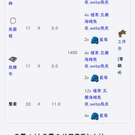
皮.webp
熊皮
飾
4x
檔案:瓦爾
海姆熊
11
X
5.0
皮.webp
熊皮
熊圖
樣
2x
藍莓
工作
台
1400
4x
檔案:瓦爾
(等
海姆熊
級
11
X
5.0
皮.webp
熊皮
熊腰
4)
布
2x
藍莓
12x
檔案:瓦
爾海姆熊
整套
33
X
11.0
皮.webp
熊皮
4x
藍莓