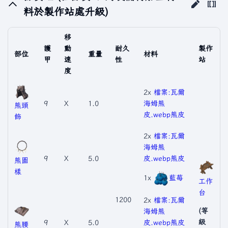
料於製作站處升級)
移
護
動
耐久
製作
部位
重量
材料
甲
速
性
站
度
2x
檔案:瓦爾
9
X
1.0
海姆熊
熊頭
皮.webp
熊皮
飾
2x
檔案:瓦爾
海姆熊
9
X
5.0
皮.webp
熊皮
熊圖
樣
1x
藍莓
工作
台
1200
2x
檔案:瓦爾
(等
海姆熊
級
9
X
5.0
皮.webp
熊皮
熊腰