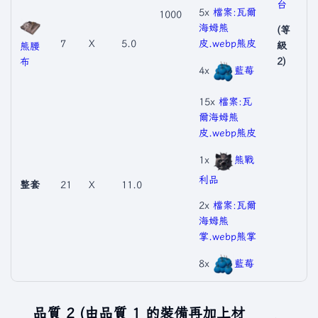
台
5x
檔案:瓦爾
1000
海姆熊
(等
7
X
5.0
皮.webp
熊皮
級
熊腰
2)
布
4x
藍莓
15x
檔案:瓦
爾海姆熊
皮.webp
熊皮
1x
熊戰
利品
整套
21
X
11.0
2x
檔案:瓦爾
海姆熊
掌.webp
熊掌
8x
藍莓
品質 2 (由品質 1 的裝備再加上材