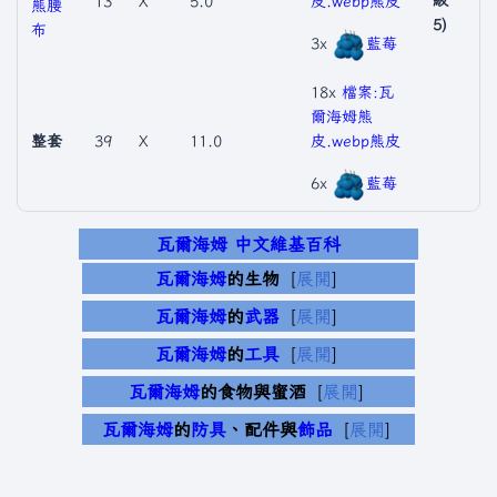
13
X
5.0
皮.webp
熊皮
熊腰
5)
布
3x
藍莓
18x
檔案:瓦
爾海姆熊
整套
39
X
11.0
皮.webp
熊皮
6x
藍莓
瓦爾海姆 中文維基百科
瓦爾海姆
的生物
展開
瓦爾海姆
的
武器
展開
瓦爾海姆
的
工具
展開
瓦爾海姆
的食物與蜜酒
展開
瓦爾海姆
的
防具
、配件與
飾品
展開