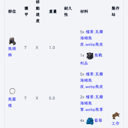
移
護
動
耐久
製作
部位
重量
材料
甲
速
性
站
度
5x
檔案:瓦爾
海姆熊
皮.webp
熊皮
7
X
1.0
熊頭
飾
1x
熊戰
利品
5x
檔案:瓦爾
海姆熊
皮.webp
熊皮
2x
檔案:瓦爾
7
X
5.0
熊圖
海姆熊
樣
掌.webp
熊掌
4x
藍莓
工作