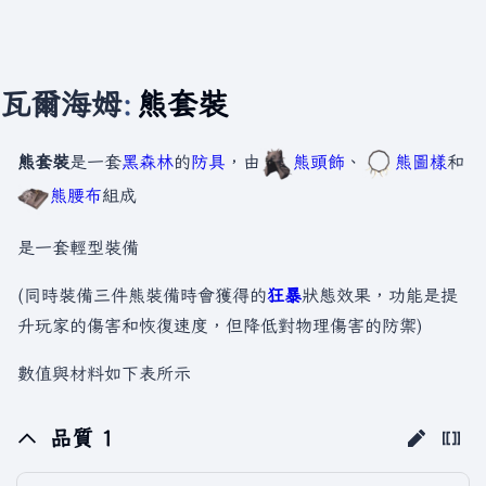
瓦爾海姆
:
熊套裝
熊套裝
是一套
黑森林
的
防具
，由
熊頭飾
、
熊圖樣
和
熊腰布
組成
是一套輕型裝備
(同時裝備三件熊裝備時會獲得的
狂暴
狀態效果，功能是提
升玩家的傷害和恢復速度，但降低對物理傷害的防禦)
數值與材料如下表所示
品質 1