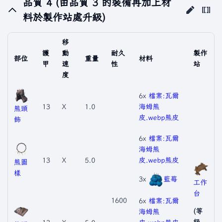
品質 4 (由品質 3 的裝備再加上材
料於製作站處升級)
移
護
動
耐久
製作
部位
重量
材料
甲
速
性
站
度
6x
檔案:瓦爾
13
X
1.0
海姆熊
熊頭
皮.webp
熊皮
飾
6x
檔案:瓦爾
海姆熊
13
X
5.0
皮.webp
熊皮
熊圖
樣
3x
藍莓
工作
台
1600
6x
檔案:瓦爾
(等
海姆熊
級