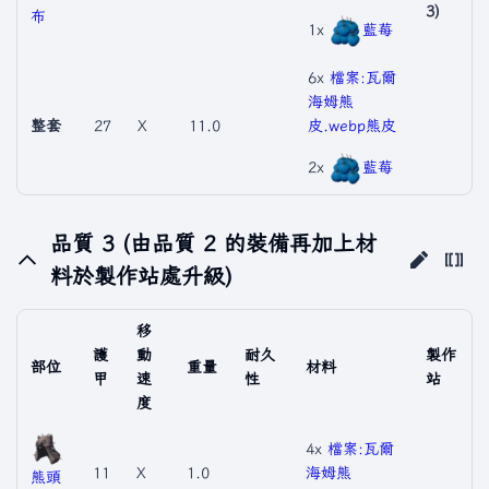
3)
布
1x
藍莓
6x
檔案:瓦爾
海姆熊
整套
27
X
11.0
皮.webp
熊皮
2x
藍莓
品質 3 (由品質 2 的裝備再加上材
料於製作站處升級)
移
護
動
耐久
製作
部位
重量
材料
甲
速
性
站
度
4x
檔案:瓦爾
11
X
1.0
海姆熊
熊頭