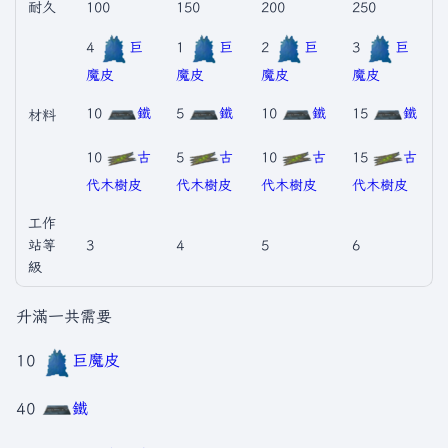
耐久
100
150
200
250
4
巨
1
巨
2
巨
3
巨
魔皮
魔皮
魔皮
魔皮
10
鐵
5
鐵
10
鐵
15
鐵
材料
10
古
5
古
10
古
15
古
代木樹皮
代木樹皮
代木樹皮
代木樹皮
工作
站等
3
4
5
6
級
升滿一共需要
10
巨魔皮
40
鐵