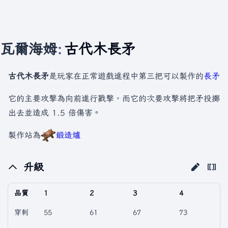
瓦爾海姆
:
古代木長矛
古代木長矛
是玩家在正常遊戲進程中第三把可以製作的
長矛
它的主要攻擊為向前進行戳擊，而它的次要攻擊將把矛投擲
出去並造成 1.5 倍傷害。
製作站為
鍛造爐
升級
品質
1
2
3
4
穿刺
55
61
67
73