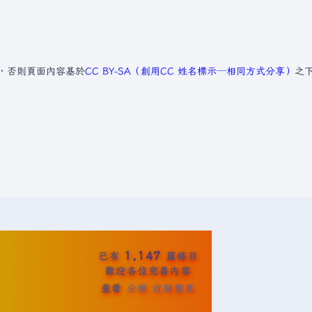
，否則頁面內容基於
CC BY-SA（創用CC 姓名標示─相同方式分享）
之
1,147
已有
篇條目
歡迎各位完善內容
查看
分類
近期變更