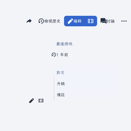
分享此頁面
更多
閱讀
檢視歷史
編輯
瓦爾海姆
討論
視圖
associated-pag
最後修改
1 年前
目次
升級
備註