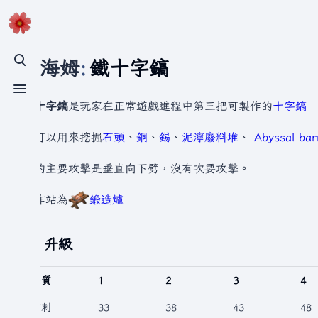
瓦爾海姆
:
鐵十字鎬
切換搜尋
切換選單
鐵十字鎬
是玩家在正常遊戲進程中第三把可製作的
十字鎬
它可以用來挖掘
石頭
、
銅
、
錫
、
泥濘廢料堆
、
Abyssal b
它的主要攻擊是垂直向下劈，沒有次要攻擊。
製作站為
鍛造爐
升級
品質
1
2
3
4
穿刺
33
38
43
48