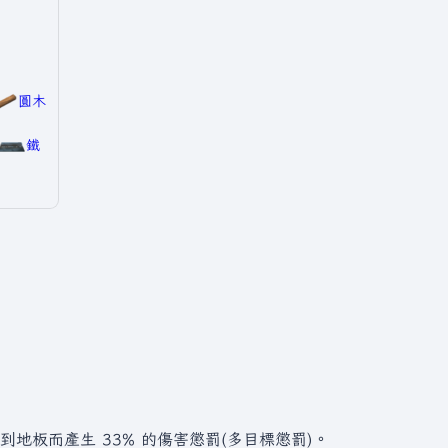
圓木
鐵
地板而產生 33% 的傷害懲罰(多目標懲罰)。