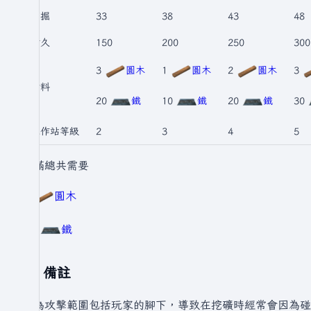
挖掘
33
38
43
48
耐久
150
200
250
300
3
圓木
1
圓木
2
圓木
3
材料
20
鐵
10
鐵
20
鐵
30
工作站等級
2
3
4
5
升滿總共需要
9
圓木
80
鐵
備註
因為攻擊範圍包括玩家的腳下，導致在挖礦時經常會因為碰到