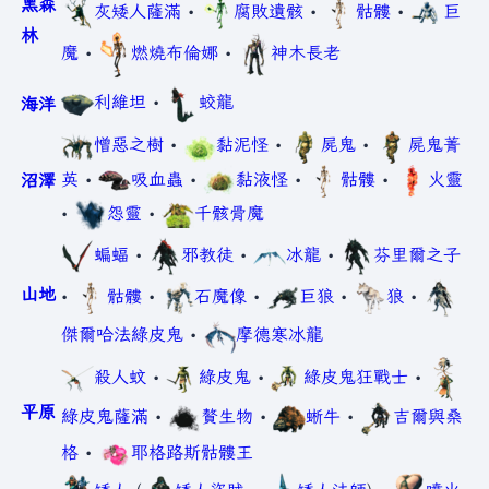
黑森
灰矮人薩滿
•
腐敗遺骸
•
骷髏
•
巨
林
魔
•
燃燒布倫娜
•
神木長老
利維坦
•
蛟龍
海洋
憎惡之樹
•
黏泥怪
•
屍鬼
•
屍鬼菁
英
•
吸血蟲
•
黏液怪
•
骷髏
•
火靈
沼澤
•
怨靈
•
千骸骨魔
蝙蝠
•
邪教徒
•
冰龍
•
芬里爾之子
山地
•
骷髏
•
石魔像
•
巨狼
•
狼
•
傑爾哈法綠皮鬼
•
摩德寒冰龍
殺人蚊
•
綠皮鬼
•
綠皮鬼狂戰士
•
平原
綠皮鬼薩滿
•
贅生物
•
蜥牛
•
吉爾與桑
格
•
耶格路斯骷髏王