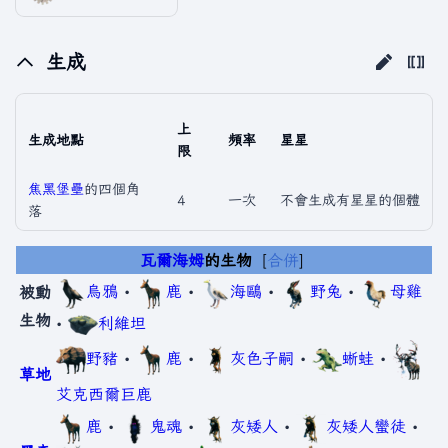
生成
上
生成地點
頻率
星星
限
焦黑堡壘
的四個角
4
一次
不會生成有星星的個體
落
瓦爾海姆
的生物
合併
烏鴉
•
鹿
•
海鷗
•
野兔
•
母雞
被動
生物
•
利維坦
野豬
•
鹿
•
灰色子嗣
•
蜥蛙
•
草地
艾克西爾巨鹿
鹿
•
鬼魂
•
灰矮人
•
灰矮人蠻徒
•