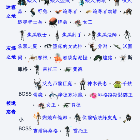
矮人
(
矮人盜賊
•
矮人法師
) •
噴火
迷霧
蟲
•
野兔
•
追尋者
•
追尋者幼雛
•
之地
追尋者士兵
•
蜱蟲
•
女王
焦黑戰士
•
焦黑射手
•
焦黑法師
•
焦黑走屍
•
墮落的女武神
•
骨淵
•
沃圖
灰燼
之地
爾
•
摩根
•
岩漿黏泥怪
•
燼豬
•
斯
庫格
•
雷托王
•
費德
艾克西爾巨鹿
•
神木長老
•
千骸
BOSS
骨魔
•
摩德寒冰龍
•
耶格路斯骷髏王
被遺
•
女王
•
費德
忘者
燃燒布倫娜
•
傑爾哈法綠皮鬼
•
小
BOSS
吉爾與桑格
•
雷托王