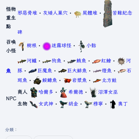
怪物
邪惡骨堆
•
灰矮人巢穴
•
屍體堆
•
苦難紀念
重生
點
碑
召喚
樹根
•
迷霧球怪
•
小骷
小怪
河鱸
•
狗魚
•
鮪魚
•
紅鱠
•
河
豚
•
巨魔魚
•
巨大鯡魚
•
燈魚
•
石
魚
斑魚
•
鮟鱇魚
•
岩漿魚
•
北方鮭
商人
哈爾多
•
希爾德
•
沼澤女巫
NPC
生物
女武神
•
胡金
•
穆寧
•
奧丁
分類
：​