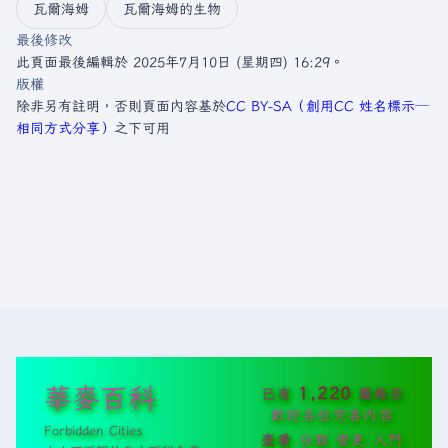
瓦爾海姆
瓦爾海姆的生物
最後修改
此頁面最後編輯於 2025年7月10日 (星期四) 16:29。
版權
除非另有註明，否則頁面內容基於
CC BY-SA（創用CC 姓名標示─
相同方式分享）
之下可用
華麥百科
1,220
已有
篇條目
歡迎各位完善內容
Forbidden Cities
查看
分類
變更
入門