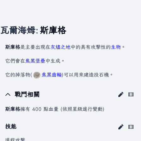
瓦爾海姆
:
斯庫格
斯庫格
是主要出現在
灰燼之地
中的具有攻擊性的
生物
。
它們會在
焦黑堡壘
中生成。
它的掉落物(
焦黑齒輪
)可以用來建造投石機。
戰鬥相關
斯庫格
擁有 400 點血量 (依照星級進行變動)
技能
遠程攻擊