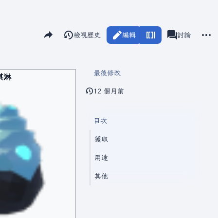
分享此頁面
更多
閱讀
檢視歷史
編輯
瓦爾海姆
討論
視圖
associated-pag
最後修改
淇淋
12 個月前
目次
獲取
用途
其他