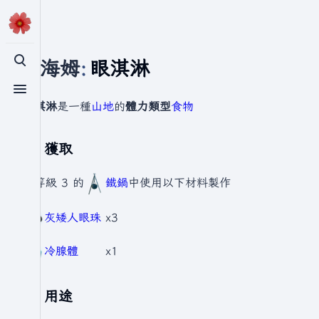
瓦爾海姆
:
眼淇淋
切換搜尋
切換選單
眼淇淋
是一種
山地
的
體力類型
食物
獲取
在等級 3 的
鐵鍋
中使用以下材料製作
灰矮人眼珠
x3
冷腺體
x1
用途