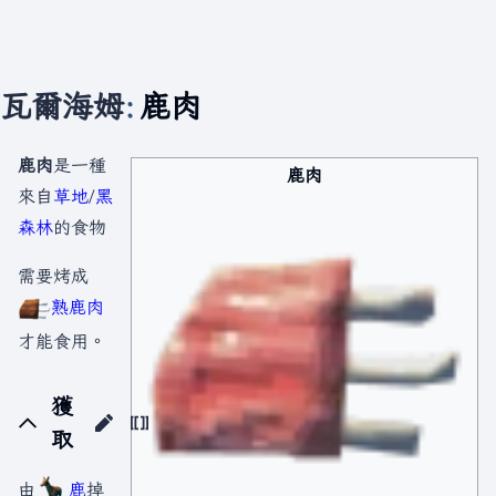
瓦爾海姆
:
鹿肉
鹿肉
是一種
鹿肉
來自
草地
/
黑
森林
的食物
需要烤成
熟鹿肉
才能食用。
獲
取
由
鹿
掉