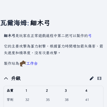
瓦爾海姆
:
細木弓
細木弓
是玩家在正常遊戲進程中第二把可以製作的
弓
它的主要攻擊為蓄力射擊，根據蓄力時間增加箭矢傷害、箭
矢速度和精準度，沒有次要攻擊。
製作站為
工作台
升級
品質
1
2
3
4
穿刺
32
35
38
41