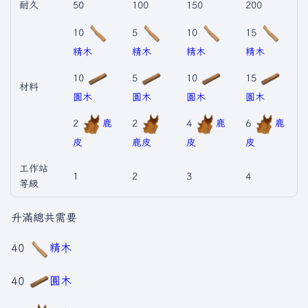
耐久
50
100
150
200
10
5
10
15
精木
精木
精木
精木
10
5
10
15
材料
圓木
圓木
圓木
圓木
2
鹿
2
4
鹿
6
鹿
皮
鹿皮
皮
皮
工作站
1
2
3
4
等級
升滿總共需要
40
精木
40
圓木