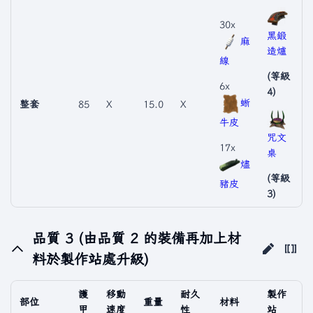
30x
黑鍛
麻
造爐
線
(等級
6x
4)
蜥
整套
85
X
15.0
X
牛皮
咒文
17x
桌
燼
(等級
豬皮
3)
品質 3 (由品質 2 的裝備再加上材
料於製作站處升級)
護
移動
耐久
製作
部位
重量
材料
甲
速度
性
站