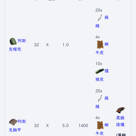
20x
麻
線
4x
阿斯
蜥
32
X
1.0
克帽兜
牛皮
10x
燼
豬皮
20x
麻
線
4x
黑鍛
阿斯
造爐
蜥
32
X
5.0
1400
克胸甲
牛皮
(等級