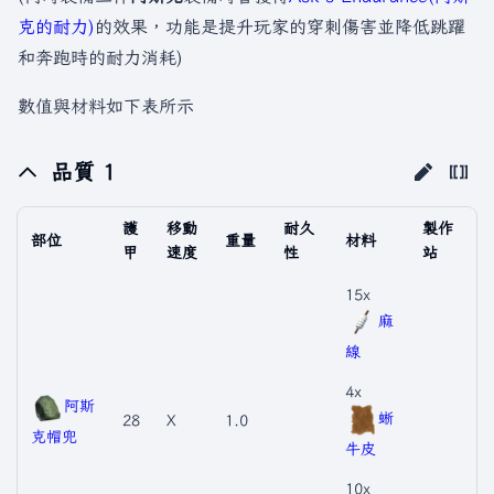
克的耐力)
的效果，功能是提升玩家的穿刺傷害並降低跳躍
和奔跑時的耐力消耗)
數值與材料如下表所示
品質 1
護
移動
耐久
製作
部位
重量
材料
甲
速度
性
站
15x
麻
線
4x
阿斯
蜥
28
X
1.0
克帽兜
牛皮
10x