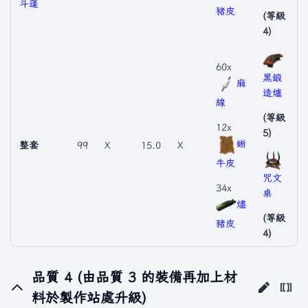
斗篷
豬皮
(等級
4)
60x
黑鍛
麻
造爐
線
(等級
12x
5)
蜥
整套
99
X
15.0
X
牛皮
咒文
34x
桌
燼
(等級
豬皮
4)
品質 4 (由品質 3 的裝備再加上材
料於製作站處升級)