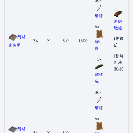
30x
麻線
黑鍛
6x
造爐
阿斯
(等級
34
X
5.0
1600
蜥牛
克胸甲
6)
皮
(暫時
15x
無法
獲得)
燼豬
皮
30x
麻線
6x
阿斯
34
X
5.0