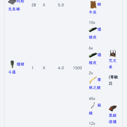
阿斯
蜥
28
X
5.0
克長褲
牛皮
10x
燼
豬皮
6x
燼
咒文
豬皮
燼豬
桌
1
X
4.0
1500
斗篷
2x
(等級
摩
2)
根之腱
45x
麻
線
黑鍛
造爐
12x