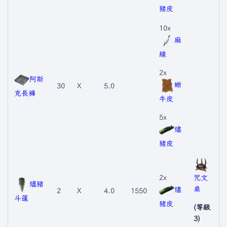
豬皮
10x
麻
線
2x
阿斯
蜥
30
X
5.0
克長褲
牛皮
5x
燼
豬皮
2x
咒文
燼豬
桌
燼
2
X
4.0
1550
斗篷
豬皮
(等級
3)