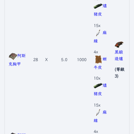
燼
豬皮
15x
麻
線
4x
黑鍛
阿斯
造爐
蜥
28
X
5.0
1000
克胸甲
牛皮
(等級
3)
10x
燼
豬皮
15x
麻
線
4x