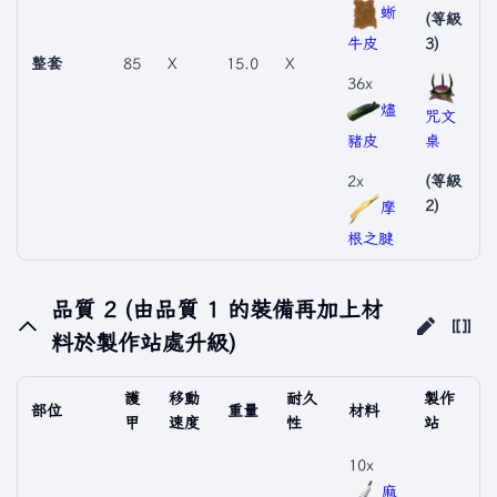
蜥
(等級
牛皮
3)
整套
85
X
15.0
X
36x
燼
咒文
豬皮
桌
2x
(等級
2)
摩
根之腱
品質 2 (由品質 1 的裝備再加上材
料於製作站處升級)
護
移動
耐久
製作
部位
重量
材料
甲
速度
性
站
10x
麻