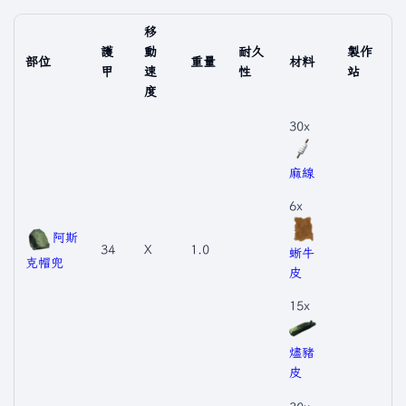
移
護
動
耐久
製作
部位
重量
材料
甲
速
性
站
度
30x
麻線
6x
阿斯
34
X
1.0
蜥牛
克帽兜
皮
15x
燼豬
皮