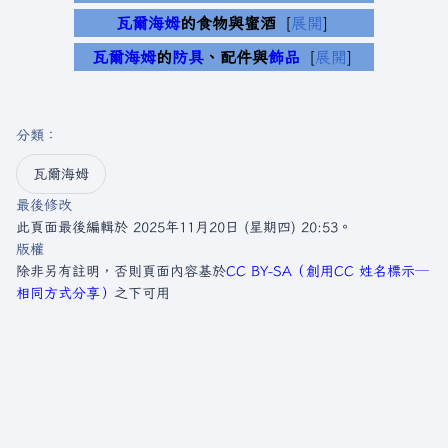
瓦爾海姆
的食物與蜜酒
展開
瓦爾海姆
的
防具
、配件與
飾品
展開
分類
：​
瓦爾海姆
最後修改
此頁面最後編輯於 2025年11月20日 (星期四) 20:53。
版權
除非另有註明，否則頁面內容基於
CC BY-SA（創用CC 姓名標示─
相同方式分享）
之下可用