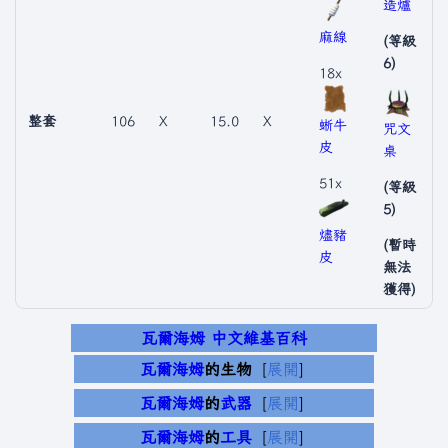
造爐
麻線
(等級
6)
18x
整套
106
X
15.0
X
蜥牛
咒文
皮
桌
51x
(等級
5)
燼豬
(暫時
皮
無法
獲得)
瓦爾海姆 中文維基百科
瓦爾海姆
的生物
展開
瓦爾海姆
的
武器
展開
瓦爾海姆
的
工具
展開