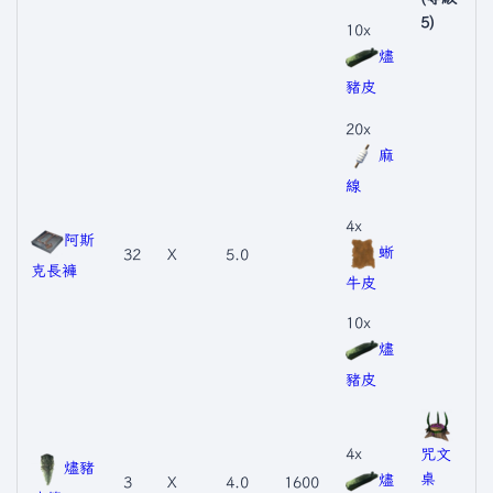
5)
10x
燼
豬皮
20x
麻
線
4x
阿斯
蜥
32
X
5.0
克長褲
牛皮
10x
燼
豬皮
4x
咒文
燼豬
桌
燼
3
X
4.0
1600