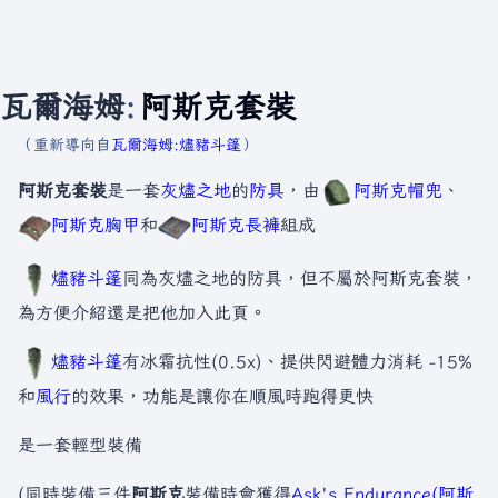
瓦爾海姆
:
阿斯克套裝
（重新導向自
瓦爾海姆:燼豬斗篷
）
阿斯克套裝
是一套
灰燼之地
的
防具
，由
阿斯克帽兜
、
阿斯克胸甲
和
阿斯克長褲
組成
燼豬斗篷
同為灰燼之地的防具，但不屬於阿斯克套裝，
為方便介紹還是把他加入此頁。
燼豬斗篷
有冰霜抗性(0.5x)、提供閃避體力消耗 -15%
和
風行
的效果，功能是讓你在順風時跑得更快
是一套輕型裝備
(同時裝備三件
阿斯克
裝備時會獲得
Ask's Endurance(阿斯