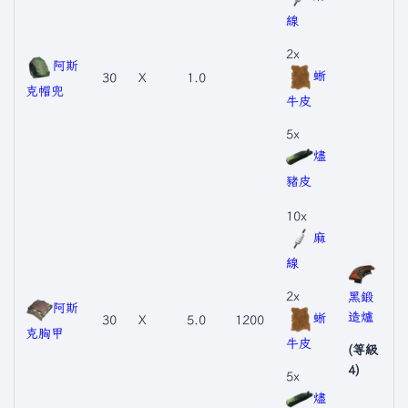
線
2x
阿斯
蜥
30
X
1.0
克帽兜
牛皮
5x
燼
豬皮
10x
麻
線
2x
黑鍛
阿斯
造爐
蜥
30
X
5.0
1200
克胸甲
牛皮
(等級
4)
5x
燼