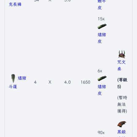
蜥牛
克長褲
皮
15x
燼豬
皮
咒文
桌
6x
燼豬
(等級
4
X
4.0
1650
斗篷
燼豬
5)
皮
(暫時
無法
獲得)
黑鍛
90x