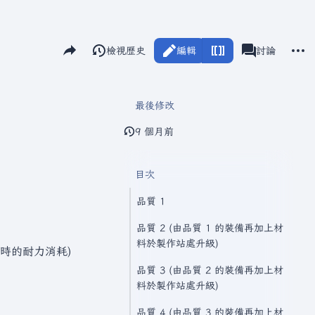
分享此頁面
更多
閱讀
檢視歷史
編輯
瓦爾海姆
討論
視圖
associated-pag
最後修改
9 個月前
目次
品質 1
品質 2 (由品質 1 的裝備再加上材
料於製作站處升級)
時的耐力消耗)
品質 3 (由品質 2 的裝備再加上材
料於製作站處升級)
品質 4 (由品質 3 的裝備再加上材