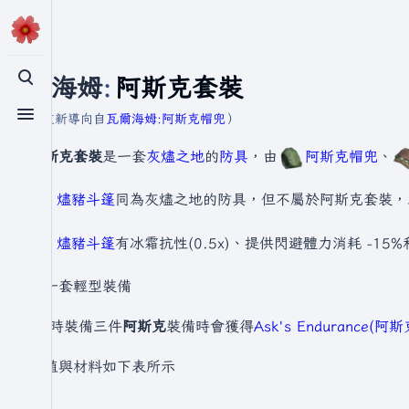
瓦爾海姆
:
阿斯克套裝
切換搜尋
（重新導向自
瓦爾海姆:阿斯克帽兜
）
切換選單
阿斯克套裝
是一套
灰燼之地
的
防具
，由
阿斯克帽兜
、
燼豬斗篷
同為灰燼之地的防具，但不屬於阿斯克套裝，
燼豬斗篷
有冰霜抗性(0.5x)、提供閃避體力消耗 -15%
是一套輕型裝備
(同時裝備三件
阿斯克
裝備時會獲得
Ask's Endurance(
數值與材料如下表所示