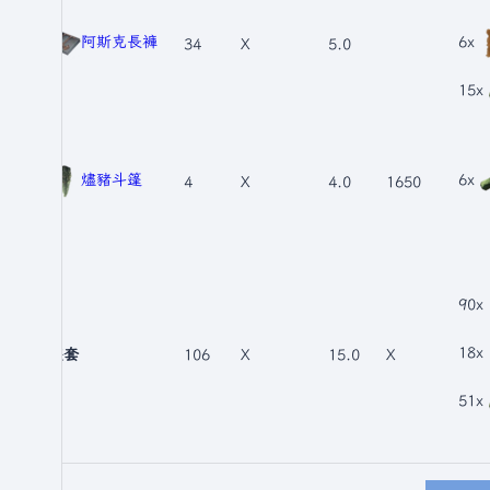
阿斯克長褲
6x
34
X
5.0
15x
燼豬斗篷
6x
4
X
4.0
1650
90x
18x
整套
106
X
15.0
X
51x