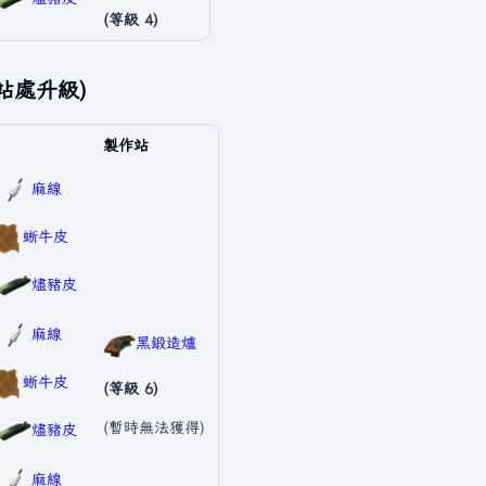
(等級 4)
站處升級)
製作站
麻線
蜥牛皮
燼豬皮
麻線
黑鍛造爐
蜥牛皮
(等級 6)
(暫時無法獲得)
燼豬皮
麻線