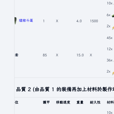
10x
6x
燼豬斗篷
1
X
4.0
1500
2x
45x
12x
整套
85
X
15.0
X
36x
2x
品質 2 (由品質 1 的裝備再加上材料於製作
部位
護甲
移動速度
重量
耐久性
材料
10x