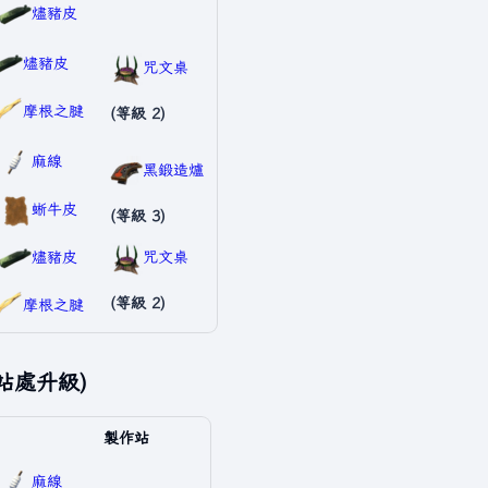
燼豬皮
燼豬皮
咒文桌
摩根之腱
(等級 2)
麻線
黑鍛造爐
蜥牛皮
(等級 3)
燼豬皮
咒文桌
(等級 2)
摩根之腱
站處升級)
製作站
麻線