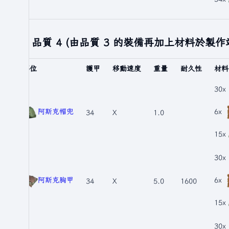
品質 4 (由品質 3 的裝備再加上材料於製作
部位
護甲
移動速度
重量
耐久性
材料
30x
阿斯克帽兜
6x
34
X
1.0
15x
30x
阿斯克胸甲
6x
34
X
5.0
1600
15x
30x