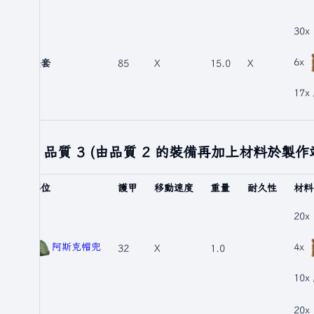
30x
6x
整套
85
X
15.0
X
17x
品質 3 (由品質 2 的裝備再加上材料於製作
部位
護甲
移動速度
重量
耐久性
材料
20x
阿斯克帽兜
4x
32
X
1.0
10x
20x