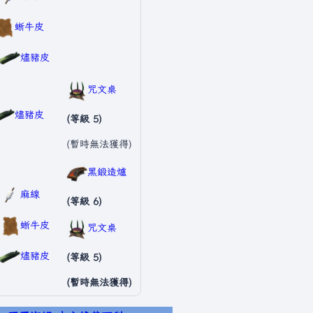
蜥牛皮
燼豬皮
咒文桌
燼豬皮
(等級 5)
(暫時無法獲得)
黑鍛造爐
麻線
(等級 6)
蜥牛皮
咒文桌
燼豬皮
(等級 5)
(暫時無法獲得)