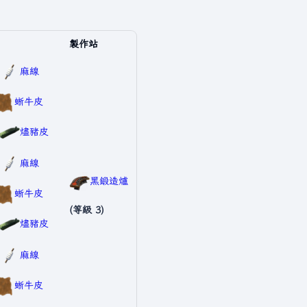
製作站
麻線
蜥牛皮
燼豬皮
麻線
黑鍛造爐
蜥牛皮
(等級 3)
燼豬皮
麻線
蜥牛皮