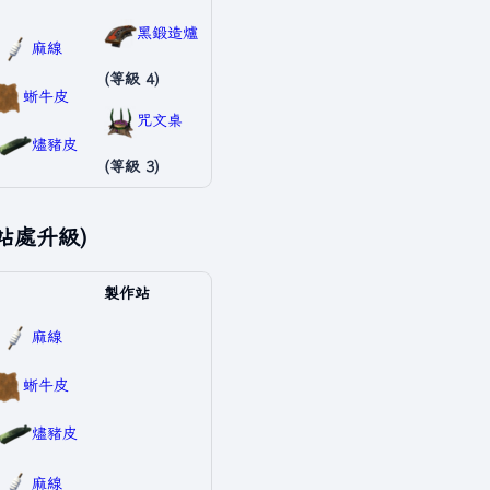
黑鍛造爐
麻線
(等級 4)
蜥牛皮
咒文桌
燼豬皮
(等級 3)
站處升級)
製作站
麻線
蜥牛皮
燼豬皮
麻線