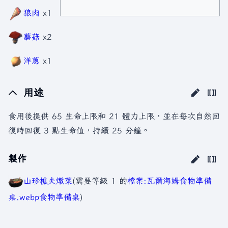
狼肉
x1
蘑菇
x2
洋蔥
x1
用途
食用後提供 65 生命上限和 21 體力上限，並在每次自然回
復時回復 3 點生命值，持續 25 分鐘。
製作
山珍樵夫燉菜
(需要等級 1 的
檔案:瓦爾海姆食物準備
桌.webp
食物準備桌
)