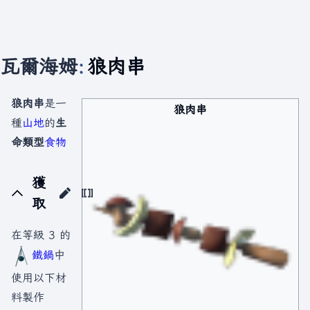
瓦爾海姆
:
狼肉串
狼肉串
是一
狼肉串
種
山地
的
生
命類型
食物
獲
取
在等級 3 的
鐵鍋
中
使用以下材
料製作