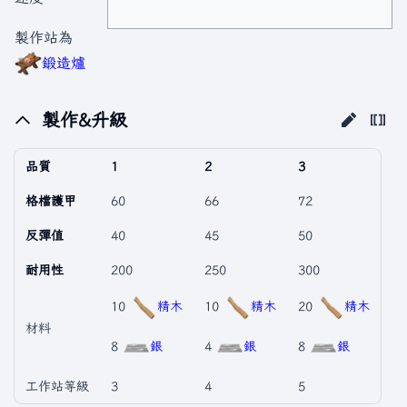
製作站為
鍛造爐
製作&升級
品質
1
2
3
格檔護甲
60
66
72
反彈值
40
45
50
耐用性
200
250
300
10
精木
10
精木
20
精木
材料
8
銀
4
銀
8
銀
工作站等級
3
4
5