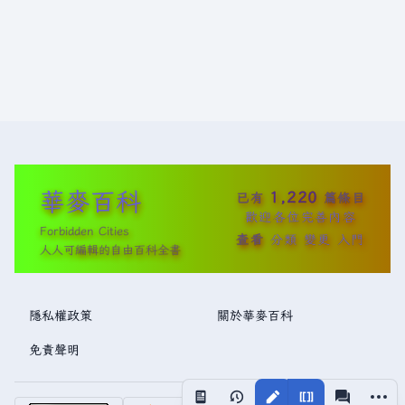
華麥百科
1,220
已有
篇條目
歡迎各位完善內容
Forbidden Cities
查看
分類
變更
入門
人人可編輯的自由百科全書
隱私權政策
關於華麥百科
免責聲明
更多操
視圖
associated